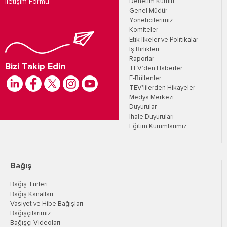
İletişim Formu
Denetim Kurulu
Genel Müdür
Yöneticilerimiz
Komiteler
Etik İlkeler ve Politikalar
İş Birlikleri
Raporlar
Bizi Takip Edin
TEV’den Haberler
E-Bültenler
TEV'lilerden Hikayeler
Medya Merkezi
Duyurular
İhale Duyuruları
Eğitim Kurumlarımız
Bağış
Bağış Türleri
Bağış Kanalları
Vasiyet ve Hibe Bağışları
Bağışçılarımız
Bağışçı Videoları