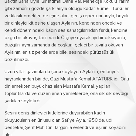
Baktın Bana Öyle, Bir İhtimal Daha Var, Menekşe Kokulu Yarim”
gibi zamanın gözde şarkılarıyla olduğu kadar, Rumeli Türküleri
ve klasik örnekleri de içine alan, geniş repertuarlarıyla, büyük
bir dinleyici kitlesine ulaşan Ayla’nın, kendinden önceki ve
kendi dönemindeki, kadın ses sanatçılarından farklı, kendine
özgü bir okuyuş tarzı vardı. Ölçüye uyarak, iyi bir diksiyonla,
düzgün, aynı zamanda da coşkun, çekici bir tavırla okuyan
Ayla’nın, en tiz perdelerde bile, sesindeki pürüzsüzlük
bozulmazdı.
Uzun yıllar gazinolarda şarkı söyleyen Ayla’nın, en büyük
hayranlarından biri de, Gazi Mustafa Kemal ATATÜRK idi. Onu
dinlemekten büyük haz alan Mustafa Kemal, yapılan
toplantılarda ve düzenlenen yemeklerde, ona sık sık sevdiği
şarkıları söyletirdi.
Sesini geniş dinleyici kitlelerine duyurabilen kadın
okuyucuların en ünlüsü olan Safiye Ayla, 1950’de, udi
bestekar, Şerif Muhittin Targan'la evlendi ve eşinin soyadını
aldı.