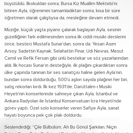
büyütüldü. İlkokuldan sonra, Bursa Kız Muallim Mektebi'ni
bitiren Ayla, öğrenimini tamamladıktan sonra, kısa bir süre
öğretmen olarak çalıştıysa da, mesleğine devam etmedi.
Müziğe, küçük yaşta piyano çalarak başlayan Ayla, sesinin
güzelliğinin fark edilmesinden sonra ilk ciddi musiki derslerini
önce, besteci Mustafa Sunar'dan, sonra da; Yesari Asım
Arsoy, Sadettin Kaynak, Selahattin Pınar, Udi Nevras, Mesut
Cemil ve Refik Fersan gibi ünlü bestekar ve söz yazarlarından
aldı. İlk hocası Sunar’ın desteğiyle, ilk plağını çıkardıktan sonra
ülke çapında tanınan bir ses sanatçısı haline gelen Ayla’nın,
bundan sonra doldurduğu, 500'ü aşkın sayıda plağının her biri,
satış rekorları kırdı. İlk kez 1931'de, Darüttalim-i Musiki
Heyeti'nin konserlerinde sahneye çıkan Ayla, İstanbul ve
Ankara Radyoları ile İstanbul Konservatuarı İcra Heyeti'nde
görev yaptı. Özel solo konserler veren Safiye Ayla, sanat
hayatı boyunca pek çok plak doldurdu.
Seslendirdiği; “Çile Bülbülüm, Ah Bu Gönül Şarkıları, Niçin