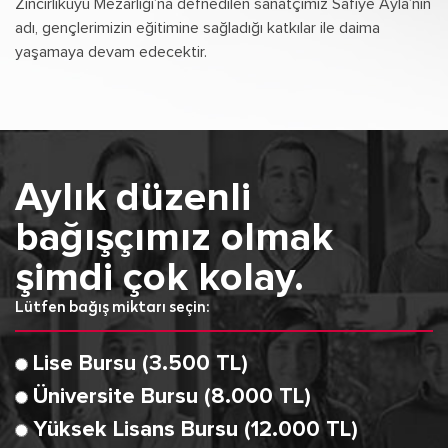
Zincirlikuyu Mezarlığı’na defnedilen sanatçımız Safiye Ayla’nın
adı, gençlerimizin eğitimine sağladığı katkılar ile daima
yaşamaya devam edecektir.
Aylık düzenli
bağışçımız olmak
şimdi çok kolay.
Lütfen bağış miktarı seçin:
Lise Bursu (3.500 TL)
Üniversite Bursu (8.000 TL)
Yüksek Lisans Bursu (12.000 TL)