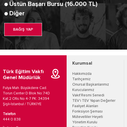
Üstün Başarı Bursu (16.000 TL)
Diğer
BAĞIŞ YAP
Kurumsal
Türk Eğitim Vakfı
Hakkımızda
Genel Müdürlük
Tarihçemiz
Onursal Başkanlarımız
Fulya Mah. Büyükdere Cad.
Kurucularımız
Torun Center D Blok No:74D
Vakıf Resmi Senedi
Kat:2 Ofis No:4-7 PK: 34394
TEV'i TEV Yapan Değerler
Şişli-İstanbul / TÜRKİYE
Faaliyet Alanları
Fonksiyon Şeması
Telefon
Mütevelliler Heyeti
444 0 838
Yönetim Kurulu