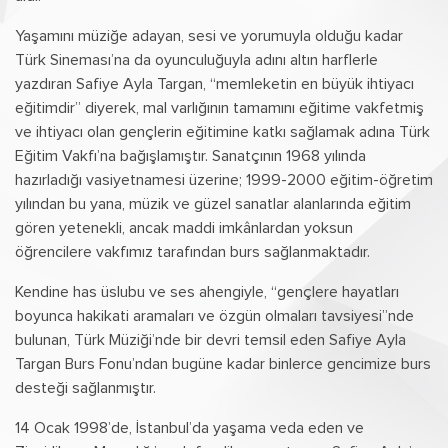
Yaşamını müziğe adayan, sesi ve yorumuyla olduğu kadar
Türk Sineması’na da oyunculuğuyla adını altın harflerle
yazdıran Safiye Ayla Targan, “memleketin en büyük ihtiyacı
eğitimdir” diyerek, mal varlığının tamamını eğitime vakfetmiş
ve ihtiyacı olan gençlerin eğitimine katkı sağlamak adına Türk
Eğitim Vakfı’na bağışlamıştır. Sanatçının 1968 yılında
hazırladığı vasiyetnamesi üzerine; 1999-2000 eğitim-öğretim
yılından bu yana, müzik ve güzel sanatlar alanlarında eğitim
gören yetenekli, ancak maddi imkânlardan yoksun
öğrencilere vakfımız tarafından burs sağlanmaktadır.
Kendine has üslubu ve ses ahengiyle, “gençlere hayatları
boyunca hakikati aramaları ve özgün olmaları tavsiyesi”nde
bulunan, Türk Müziği’nde bir devri temsil eden Safiye Ayla
Targan Burs Fonu’ndan bugüne kadar binlerce gencimize burs
desteği sağlanmıştır.
14 Ocak 1998’de, İstanbul’da yaşama veda eden ve