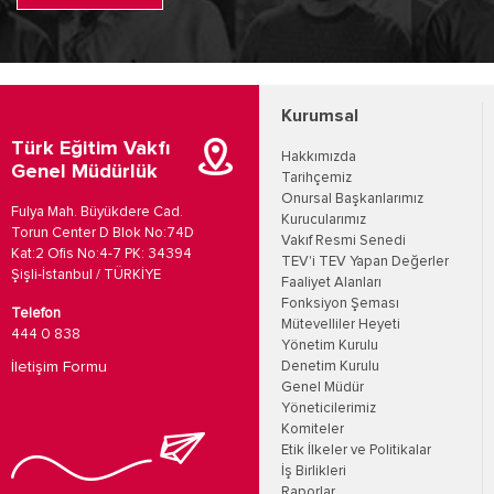
Kurumsal
Türk Eğitim Vakfı
Hakkımızda
Genel Müdürlük
Tarihçemiz
Onursal Başkanlarımız
Fulya Mah. Büyükdere Cad.
Kurucularımız
Torun Center D Blok No:74D
Vakıf Resmi Senedi
Kat:2 Ofis No:4-7 PK: 34394
TEV'i TEV Yapan Değerler
Şişli-İstanbul / TÜRKİYE
Faaliyet Alanları
Fonksiyon Şeması
Telefon
Mütevelliler Heyeti
444 0 838
Yönetim Kurulu
İletişim Formu
Denetim Kurulu
Genel Müdür
Yöneticilerimiz
Komiteler
Etik İlkeler ve Politikalar
İş Birlikleri
Raporlar