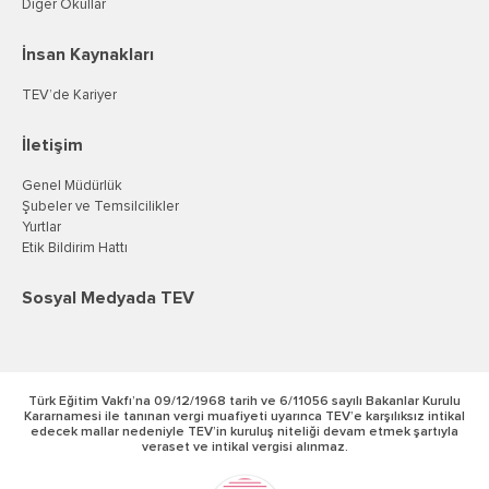
Diğer Okullar
İnsan Kaynakları
TEV’de Kariyer
İletişim
Genel Müdürlük
Şubeler ve Temsilcilikler
Yurtlar
Etik Bildirim Hattı
Sosyal Medyada TEV
Türk Eğitim Vakfı’na 09/12/1968 tarih ve 6/11056 sayılı Bakanlar Kurulu
Kararnamesi ile tanınan vergi muafiyeti uyarınca TEV’e karşılıksız intikal
edecek mallar nedeniyle TEV’in kuruluş niteliği devam etmek şartıyla
veraset ve intikal vergisi alınmaz.