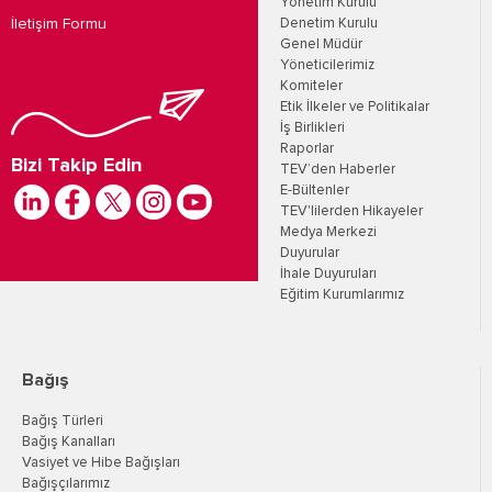
Yönetim Kurulu
İletişim Formu
Denetim Kurulu
Genel Müdür
Yöneticilerimiz
Komiteler
Etik İlkeler ve Politikalar
İş Birlikleri
Raporlar
Bizi Takip Edin
TEV’den Haberler
E-Bültenler
TEV'lilerden Hikayeler
Medya Merkezi
Duyurular
İhale Duyuruları
Eğitim Kurumlarımız
Bağış
Bağış Türleri
Bağış Kanalları
Vasiyet ve Hibe Bağışları
Bağışçılarımız