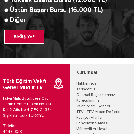
Yüksek Lisans Bursu (12.000 TL)
Üstün Başarı Bursu (16.000 TL)
Diğer
BAĞIŞ YAP
Kurumsal
Türk Eğitim Vakfı
Hakkımızda
Genel Müdürlük
Tarihçemiz
Onursal Başkanlarımız
Fulya Mah. Büyükdere Cad.
Kurucularımız
Torun Center D Blok No:74D
Vakıf Resmi Senedi
Kat:2 Ofis No:4-7 PK: 34394
TEV'i TEV Yapan Değerler
Şişli-İstanbul / TÜRKİYE
Faaliyet Alanları
Fonksiyon Şeması
Telefon
Mütevelliler Heyeti
444 0 838