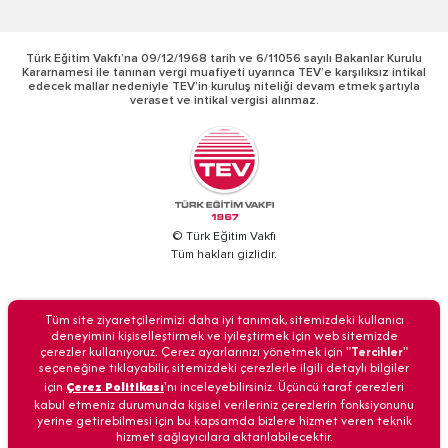
Türk Eğitim Vakfı’na 09/12/1968 tarih ve 6/11056 sayılı Bakanlar Kurulu
Kararnamesi ile tanınan vergi muafiyeti uyarınca TEV’e karşılıksız intikal
edecek mallar nedeniyle TEV’in kuruluş niteliği devam etmek şartıyla
veraset ve intikal vergisi alınmaz.
© Türk Eğitim Vakfı
Tüm hakları gizlidir.
BİZİ ARAYIN
Tüm site ziyaretçilerimizi daha iyi tanımak, sitemizdeki kullanıcı
deneyimini kişiselleştirmek ve iyileştirmek için web sitemizde
çerezler kullanıyoruz. Çerez ayarlarınızı yönetmek için "
Tercihler
"
seçeneğine tıklayabilir, sitemizdeki çerezlerle ilgili detaylı bilgiler
için
Çerez Politikası
'nı inceleyebilirsiniz. Üçüncü taraf çerezleri
Anasayfa
İletişim
Veri Güvenliği
Kişisel Verilerin Korunması
kabul etmeniz durumunda kişisel verileriniz çerezlerin fonksiyonunu
yerine getirebilmesi için bu kapsamda bizlere hizmet veren teknik
hizmet sağlayıcılara aktarılabilecektir.