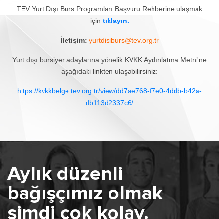
TEV Yurt Dışı Burs Programları Başvuru Rehberine ulaşmak
için
tıklayın.
İletişim:
yurtdisiburs@tev.org.tr
Yurt dışı bursiyer adaylarına yönelik KVKK Aydınlatma Metni'ne
aşağıdaki linkten ulaşabilirsiniz:
https://kvkkbelge.tev.org.tr/view/dd7ae768-f7e0-4ddb-b42a-
db113d2337c6/
Aylık düzenli
bağışçımız olmak
şimdi çok kolay.