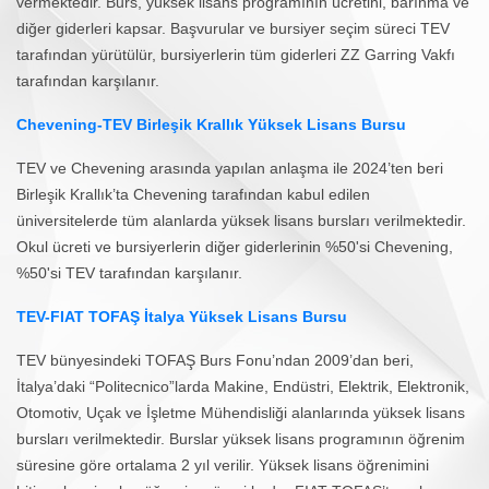
vermektedir. Burs, yüksek lisans programının ücretini, barınma ve
diğer giderleri kapsar. Başvurular ve bursiyer seçim süreci TEV
tarafından yürütülür, bursiyerlerin tüm giderleri ZZ Garring Vakfı
tarafından karşılanır.
Chevening-TEV Birleşik Krallık Yüksek Lisans Bursu
TEV ve Chevening arasında yapılan anlaşma ile 2024’ten beri
Birleşik Krallık’ta Chevening tarafından kabul edilen
üniversitelerde tüm alanlarda yüksek lisans bursları verilmektedir.
Okul ücreti ve bursiyerlerin diğer giderlerinin %50'si Chevening,
%50'si TEV tarafından karşılanır.
TEV-FIAT TOFAŞ İtalya Yüksek Lisans Bursu
TEV bünyesindeki TOFAŞ Burs Fonu’ndan 2009’dan beri,
İtalya’daki “Politecnico”larda Makine, Endüstri, Elektrik, Elektronik,
Otomotiv, Uçak ve İşletme Mühendisliği alanlarında yüksek lisans
bursları verilmektedir. Burslar yüksek lisans programının öğrenim
süresine göre ortalama 2 yıl verilir. Yüksek lisans öğrenimini