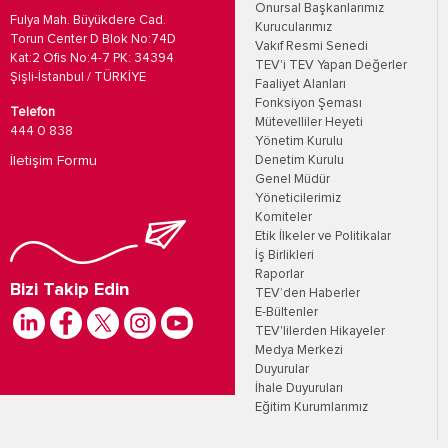
Onursal Başkanlarımız
Fulya Mah. Büyükdere Cad.
Kurucularımız
Torun Center D Blok No:74D
Vakıf Resmi Senedi
Kat:2 Ofis No:4-7 PK: 34394
TEV'i TEV Yapan Değerler
Şişli-İstanbul / TÜRKİYE
Faaliyet Alanları
Fonksiyon Şeması
Telefon
Mütevelliler Heyeti
444 0 838
Yönetim Kurulu
İletişim Formu
Denetim Kurulu
Genel Müdür
Yöneticilerimiz
Komiteler
Etik İlkeler ve Politikalar
İş Birlikleri
Raporlar
Bizi Takip Edin
TEV’den Haberler
E-Bültenler
TEV'lilerden Hikayeler
Medya Merkezi
Duyurular
İhale Duyuruları
Eğitim Kurumlarımız