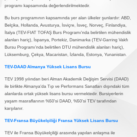
programı kapsamında değerlendirilmektedir.
Bu burs programının kapsamında yer alan ülkeler şunlardır:
ABD,
Belçika, Hollanda, Avusturya, İsviçre, İsveç, Norveç, Finlandiya,
İtalya (TEV-FIAT TOFAŞ Burs Programı'nda belirtilen mühendislik
alanları hariç), İspanya, Portekiz, Danimarka (TEV-Garring Vakfı
Bursu Programı'nda belirtilen DTU mühendislik alanları hariç),
Lüksemburg, Çekya, Macaristan, İzlanda, Estonya, Yunanistan.
TEV-DAAD Almanya Yüksek Lisans Bursu
TEV 1998 yılından beri Alman Akademik Değişim Servisi (DAAD)
ile birlikte Almanya'da Tıp ve Performans Sanatları dışındaki tüm
alanlarda ortak yüksek lisans bursu vermektedir. Bursiyerlerin
yaşam masraflarının %50'si DAAD, %50'si TEV tarafından
karşılanır.
TEV-Fransa Büyükelçiliği Fransa Yüksek Lisans Bursu
TEV ile Fransa Büyükelçiliği arasında yapılan anlaşma ile