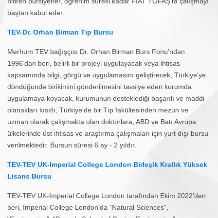
bitiren bursiyerler, öğrenim süresi kadar FIAT TOFAŞ’ta çalışmayı
baştan kabul eder.
TEV-Dr. Orhan Birman Tıp Bursu
Merhum TEV bağışçısı Dr. Orhan Birman Burs Fonu’ndan
1996’dan beri, belirli bir projeyi uygulayacak veya ihtisas
kapsamında bilgi, görgü ve uygulamasını geliştirecek, Türkiye'ye
döndüğünde birikimini gönderilmesini tavsiye eden kurumda
uygulamaya koyacak, kurumunun desteklediği başarılı ve maddi
olanakları kısıtlı, Türkiye'de bir Tıp fakültesinden mezun ve
uzman olarak çalışmakta olan doktorlara, ABD ve Batı Avrupa
ülkelerinde üst ihtisas ve araştırma çalışmaları için yurt dışı bursu
verilmektedir. Bursun süresi 6 ay - 2 yıldır.
TEV-TEV UK-Imperial College London Birleşik Krallık Yüksek
Lisans Bursu
TEV-TEV UK-Imperial College London tarafından Ekim 2022’den
beri, Imperial College London’da “Natural Sciences”,