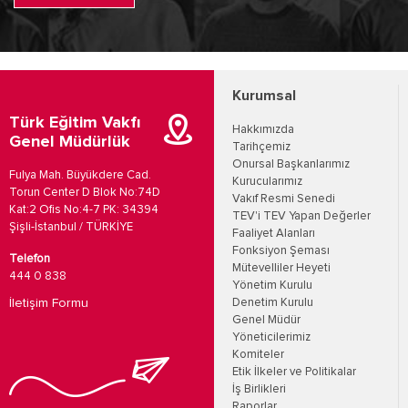
Kurumsal
Türk Eğitim Vakfı
Hakkımızda
Genel Müdürlük
Tarihçemiz
Onursal Başkanlarımız
Fulya Mah. Büyükdere Cad.
Kurucularımız
Torun Center D Blok No:74D
Vakıf Resmi Senedi
Kat:2 Ofis No:4-7 PK: 34394
TEV'i TEV Yapan Değerler
Şişli-İstanbul / TÜRKİYE
Faaliyet Alanları
Fonksiyon Şeması
Telefon
Mütevelliler Heyeti
444 0 838
Yönetim Kurulu
İletişim Formu
Denetim Kurulu
Genel Müdür
Yöneticilerimiz
Komiteler
Etik İlkeler ve Politikalar
İş Birlikleri
Raporlar