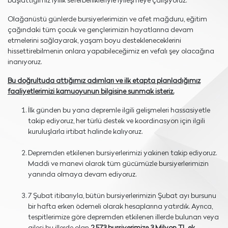
başlattığımız iyilik seferberlikleriyle iyileşmeye çalışıyoruz.
Olağanüstü günlerde bursiyerlerimizin ve afet mağduru, eğitim
çağındaki tüm çocuk ve gençlerimizin hayatlarına devam
etmelerini sağlayarak, yaşam boyu destekleneceklerini
hissettirebilmenin onlara yapabileceğimiz en vefalı şey olacağına
inanıyoruz.
Bu doğrultuda attığımız adımları ve ilk etapta planladığımız
faaliyetlerimizi kamuoyunun bilgisine sunmak isteriz.
İlk günden bu yana depremle ilgili gelişmeleri hassasiyetle
takip ediyoruz, her türlü destek ve koordinasyon için ilgili
kuruluşlarla irtibat halinde kalıyoruz.
Depremden etkilenen bursiyerlerimizi yakinen takip ediyoruz.
Maddi ve manevi olarak tüm gücümüzle bursiyerlerimizin
yanında olmaya devam ediyoruz.
7 Şubat itibarıyla, bütün bursiyerlerimizin Şubat ayı bursunu
bir hafta erken ödemeli olarak hesaplarına yatırdık. Ayrıca,
tespitlerimize göre depremden etkilenen illerde bulunan veya