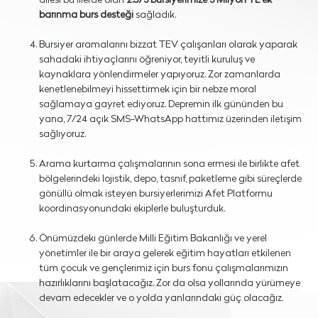
ailesi bu illerde olan
2.573 bursiyerimize 3 Milyon TL ek
barınma burs desteği
sağladık.
Bursiyer aramalarını bizzat TEV çalışanları olarak yaparak
sahadaki ihtiyaçlarını öğreniyor, teyitli kuruluş ve
kaynaklara yönlendirmeler yapıyoruz. Zor zamanlarda
kenetlenebilmeyi hissettirmek için bir nebze moral
sağlamaya gayret ediyoruz. Depremin ilk gününden bu
yana, 7/24 açık SMS-WhatsApp hattımız üzerinden iletişim
sağlıyoruz.
Arama kurtarma çalışmalarının sona ermesi ile birlikte afet
bölgelerindeki lojistik, depo, tasnif, paketleme gibi süreçlerde
gönüllü olmak isteyen bursiyerlerimizi Afet Platformu
koordinasyonundaki ekiplerle buluşturduk.
Önümüzdeki günlerde Milli Eğitim Bakanlığı ve yerel
yönetimler ile bir araya gelerek eğitim hayatları etkilenen
tüm çocuk ve gençlerimiz için burs fonu çalışmalarımızın
hazırlıklarını başlatacağız. Zor da olsa yollarında yürümeye
devam edecekler ve o yolda yanlarındaki güç olacağız.