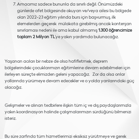
Amacımız sadece bununla da sınırlı değil. Önümüzdeki
günlerde afet bölgesinde okuyan ve/veya ailesi bu bölgede
olan 2022-23 eğitim yılında burs için başvurmuş, ilk
elemelerden geçerek mülakata girebilmiş ancak kontenjan
sınırlaması nedeni ile ama kabul almamış
1.300 öğrencimize
toplam 2 Milyon TL
’ye yakın yardımda bulunacağız.
Yaşanan acıları bir nebze de olsa hafifletmek, deprem
bölgelerindeki çocuklarımızın eğitimlerine devam edebilmeleri için
ilerleyen süreçte elimizden geleni yapacağız. Zor da olsa onlar
yollarında yürümeye devam edecekler ve o yolda yanlarındaki güç
olacağız.
Gelişmeler ve alınan tedbirlere ilişkin tüm iç ve dış paydaşlarımızla
yakın koordinasyon halinde çalışmalarımızın sürdüğünü bilmenizi
isteriz.
Bu süre zarfında tüm hizmetlerimizi eksiksiz yürütmeye ve gerek