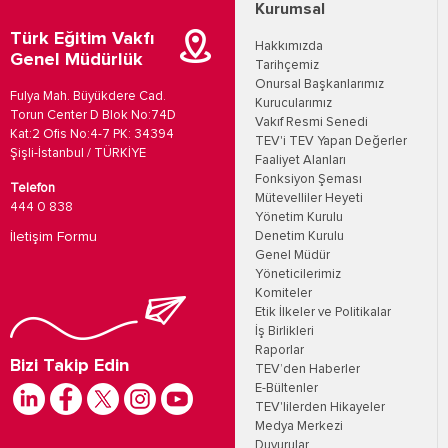
Kurumsal
Türk Eğitim Vakfı
Hakkımızda
Genel Müdürlük
Tarihçemiz
Onursal Başkanlarımız
Fulya Mah. Büyükdere Cad.
Kurucularımız
Torun Center D Blok No:74D
Vakıf Resmi Senedi
Kat:2 Ofis No:4-7 PK: 34394
TEV'i TEV Yapan Değerler
Şişli-İstanbul / TÜRKİYE
Faaliyet Alanları
Fonksiyon Şeması
Telefon
Mütevelliler Heyeti
444 0 838
Yönetim Kurulu
İletişim Formu
Denetim Kurulu
Genel Müdür
Yöneticilerimiz
Komiteler
Etik İlkeler ve Politikalar
İş Birlikleri
Raporlar
Bizi Takip Edin
TEV’den Haberler
E-Bültenler
TEV'lilerden Hikayeler
Medya Merkezi
Duyurular