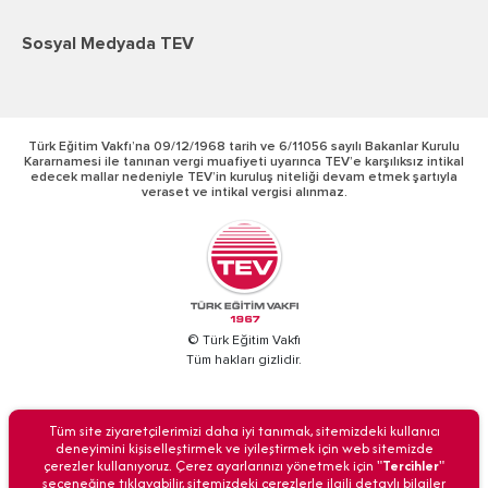
Sosyal Medyada TEV
Türk Eğitim Vakfı’na 09/12/1968 tarih ve 6/11056 sayılı Bakanlar Kurulu
Kararnamesi ile tanınan vergi muafiyeti uyarınca TEV’e karşılıksız intikal
edecek mallar nedeniyle TEV’in kuruluş niteliği devam etmek şartıyla
veraset ve intikal vergisi alınmaz.
© Türk Eğitim Vakfı
Tüm hakları gizlidir.
BİZİ ARAYIN
Tüm site ziyaretçilerimizi daha iyi tanımak, sitemizdeki kullanıcı
deneyimini kişiselleştirmek ve iyileştirmek için web sitemizde
çerezler kullanıyoruz. Çerez ayarlarınızı yönetmek için "
Tercihler
"
seçeneğine tıklayabilir, sitemizdeki çerezlerle ilgili detaylı bilgiler