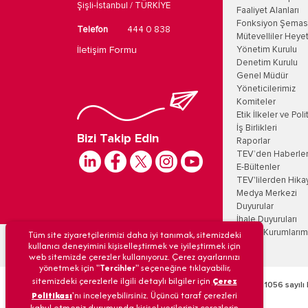
Şişli-İstanbul / TÜRKİYE
Faaliyet Alanları
Fonksiyon Şemas
Telefon
444 0 838
Mütevelliler Heyet
İletişim Formu
Yönetim Kurulu
Denetim Kurulu
Genel Müdür
Yöneticilerimiz
Komiteler
Etik İlkeler ve Poli
İş Birlikleri
Bizi Takip Edin
Raporlar
TEV’den Haberle
E-Bültenler
TEV'lilerden Hika
Medya Merkezi
Duyurular
İhale Duyuruları
Tüm site ziyaretçilerimizi daha iyi tanımak, sitemizdeki
Eğitim Kurumlarım
kullanıcı deneyimini kişiselleştirmek ve iyileştirmek için
web sitemizde çerezler kullanıyoruz. Çerez ayarlarınızı
yönetmek için "
Tercihler
" seçeneğine tıklayabilir,
sitemizdeki çerezlerle ilgili detaylı bilgiler için
Çerez
Türk Eğitim Vakfı’na 09/12/1968 tarih ve 6/11056 sayılı 
Politikası
'nı inceleyebilirsiniz. Üçüncü taraf çerezleri
kabul etmeniz durumunda kişisel verileriniz çerezlerin