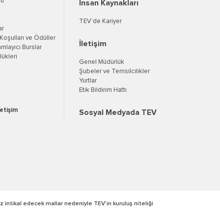
su
İnsan Kaynakları
TEV’de Kariyer
ar
oşulları ve Ödüller
İletişim
mlayıcı Burslar
ükleri
Genel Müdürlük
Şubeler ve Temsilcilikler
Yurtlar
Etik Bildirim Hattı
letişim
Sosyal Medyada TEV
z intikal edecek mallar nedeniyle TEV’in kuruluş niteliği