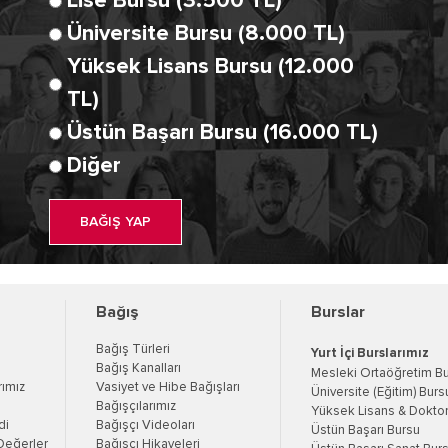
Lise Bursu (3.500 TL)
Üniversite Bursu (8.000 TL)
Yüksek Lisans Bursu (12.000
TL)
Üstün Başarı Bursu (16.000 TL)
Diğer
BAĞIŞ YAP
Bağış
Burslar
Bağış Türleri
Yurt İçi Burslarımız
Bağış Kanalları
Mesleki Ortaöğretim B
rımız
Vasiyet ve Hibe Bağışları
Üniversite (Eğitim) Burs
Bağışçılarımız
Yüksek Lisans & Doktor
di
Bağışçı Videoları
Üstün Başarı Bursu
Değerler
Bağışçı Hikayeleri