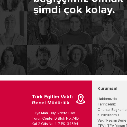
şimdi çok kolay.
Kurumsal
Türk Eğitim Vakfı
Hakkımızda
Genel Müdürlük
Tarihçemiz
Onursal Başkanla
Fulya Mah. Büyükdere Cad.
Kurucularımız
Torun Center D Blok No:74D
Vakıf Resmi Sene
Kat:2 Ofis No:4-7 PK: 34394
TEV'i TEV Yapan 