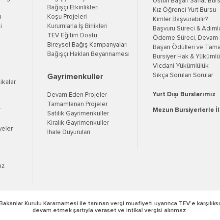
Üstün Başarı Sanat Bur
Bağışçı Etkinlikleri
Kız Öğrenci Yurt Bursu
ı
Koşu Projeleri
Kimler Başvurabilir?
i
Kurumlarla İş Birlikleri
Başvuru Süreci & Adıml
TEV Eğitim Dostu
Ödeme Süreci, Devam K
Bireysel Bağış Kampanyaları
Başarı Ödülleri ve Tama
Bağışçı Hakları Beyannamesi
Bursiyer Hak & Yükümlül
Vicdani Yükümlülük
Sıkça Sorulan Sorular
Gayrimenkuller
tikalar
Yurt Dışı Burslarımız
Devam Eden Projeler
Tamamlanan Projeler
r
Mezun Bursiyerlerle İ
Satılık Gayrimenkuller
Kiralık Gayrimenkuller
yeler
İhale Duyuruları
ız
Bakanlar Kurulu Kararnamesi ile tanınan vergi muafiyeti uyarınca TEV’e karşılıksı
devam etmek şartıyla veraset ve intikal vergisi alınmaz.