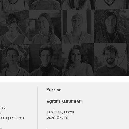
Yurtlar
Eğitim Kurumları
ursu
TEV İnanç Lisesi
u
Diğer Okullar
a Başarı Bursu