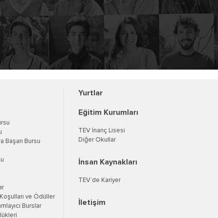
Yurtlar
Eğitim Kurumları
ursu
TEV İnanç Lisesi
u
Diğer Okullar
a Başarı Bursu
su
İnsan Kaynakları
TEV’de Kariyer
ar
oşulları ve Ödüller
İletişim
mlayıcı Burslar
ükleri