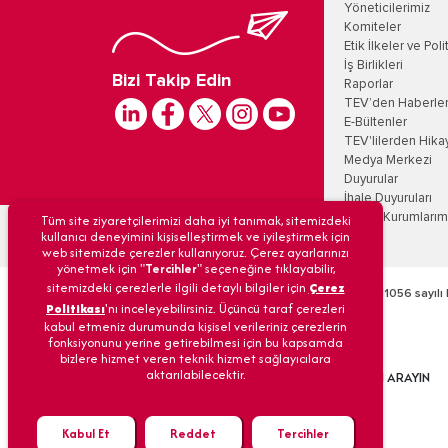
Yöneticilerimiz
Komiteler
Etik İlkeler ve Poli
İş Birlikleri
Bizi Takip Edin
Raporlar
TEV’den Haberle
E-Bültenler
TEV'lilerden Hika
Medya Merkezi
Duyurular
İhale Duyuruları
Tüm site ziyaretçilerimizi daha iyi tanımak, sitemizdeki
Eğitim Kurumlarım
kullanıcı deneyimini kişiselleştirmek ve iyileştirmek için
web sitemizde çerezler kullanıyoruz. Çerez ayarlarınızı
yönetmek için "
Tercihler
" seçeneğine tıklayabilir,
sitemizdeki çerezlerle ilgili detaylı bilgiler için
Çerez
Türk Eğitim Vakfı’na 09/12/1968 tarih ve 6/11056 sayılı 
Politikası
'nı inceleyebilirsiniz. Üçüncü taraf çerezleri
kabul etmeniz durumunda kişisel verileriniz çerezlerin
fonksiyonunu yerine getirebilmesi için bu kapsamda
bizlere hizmet veren teknik hizmet sağlayıcılara
© Türk Eğitim Vakfı
aktarılabilecektir.
BİZİ ARAYIN
Tüm hakları gizlidir.
Kabul Et
Reddet
Tercihler