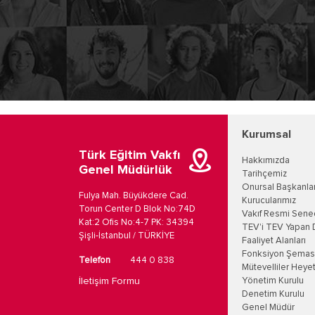
Kurumsal
Türk Eğitim Vakfı
Hakkımızda
Genel Müdürlük
Tarihçemiz
Onursal Başkanla
Fulya Mah. Büyükdere Cad.
Kurucularımız
Torun Center D Blok No:74D
Vakıf Resmi Sene
Kat:2 Ofis No:4-7 PK: 34394
TEV'i TEV Yapan 
Şişli-İstanbul / TÜRKİYE
Faaliyet Alanları
Fonksiyon Şemas
Telefon
444 0 838
Mütevelliler Heyet
İletişim Formu
Yönetim Kurulu
Denetim Kurulu
Genel Müdür