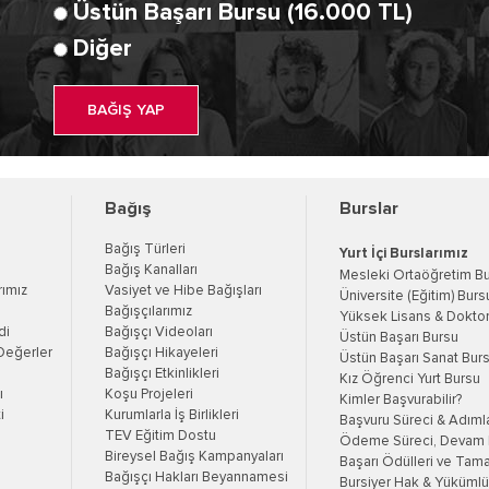
Üstün Başarı Bursu (16.000 TL)
Diğer
BAĞIŞ YAP
Bağış
Burslar
Bağış Türleri
Yurt İçi Burslarımız
Bağış Kanalları
Mesleki Ortaöğretim B
rımız
Vasiyet ve Hibe Bağışları
Üniversite (Eğitim) Burs
Bağışçılarımız
Yüksek Lisans & Doktor
di
Bağışçı Videoları
Üstün Başarı Bursu
Değerler
Bağışçı Hikayeleri
Üstün Başarı Sanat Bur
Bağışçı Etkinlikleri
Kız Öğrenci Yurt Bursu
ı
Koşu Projeleri
Kimler Başvurabilir?
i
Kurumlarla İş Birlikleri
Başvuru Süreci & Adıml
TEV Eğitim Dostu
Ödeme Süreci, Devam K
Bireysel Bağış Kampanyaları
Başarı Ödülleri ve Tama
Bağışçı Hakları Beyannamesi
Bursiyer Hak & Yükümlül