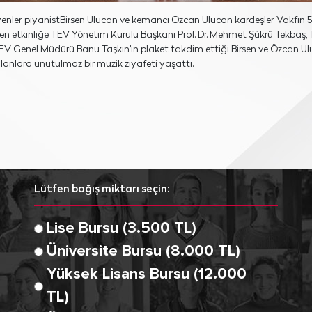
enler, piyanistBirsen Ulucan ve kemancı Özcan Ulucan kardeşler, Vakfı
nen etkinliğe TEV Yönetim Kurulu Başkanı Prof. Dr. Mehmet Şükrü Tekbaş
ldı. TEV Genel Müdürü Banu Taşkın’ın plaket takdim ettiği Birsen ve Özca
ılanlara unutulmaz bir müzik ziyafeti yaşattı.
Lütfen bağış miktarı seçin:
Lise Bursu (3.500 TL)
Üniversite Bursu (8.000 TL)
Yüksek Lisans Bursu (12.000
TL)