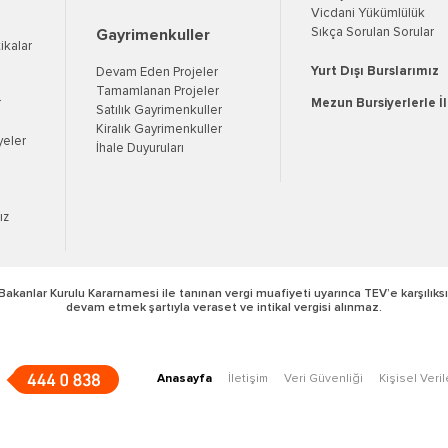
Vicdani Yükümlülük
Sıkça Sorulan Sorular
Gayrimenkuller
tikalar
Yurt Dışı Burslarımız
Devam Eden Projeler
Tamamlanan Projeler
r
Mezun Bursiyerlerle İ
Satılık Gayrimenkuller
Kiralık Gayrimenkuller
yeler
İhale Duyuruları
ız
Bakanlar Kurulu Kararnamesi ile tanınan vergi muafiyeti uyarınca TEV’e karşılıksı
devam etmek şartıyla veraset ve intikal vergisi alınmaz.
Anasayfa
İletişim
Veri Güvenliği
Kişisel Veri