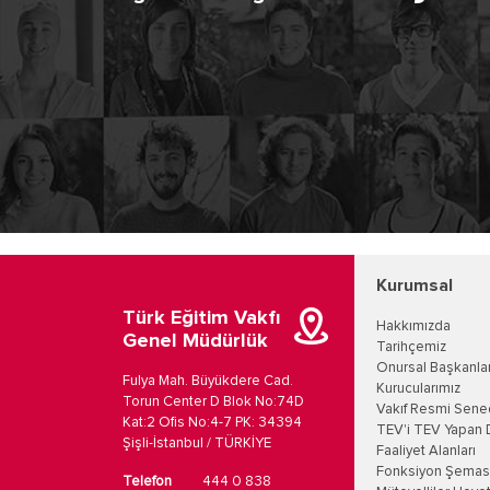
Kurumsal
Türk Eğitim Vakfı
Hakkımızda
Genel Müdürlük
Tarihçemiz
Onursal Başkanla
Fulya Mah. Büyükdere Cad.
Kurucularımız
Torun Center D Blok No:74D
Vakıf Resmi Sene
Kat:2 Ofis No:4-7 PK: 34394
TEV'i TEV Yapan 
Şişli-İstanbul / TÜRKİYE
Faaliyet Alanları
Fonksiyon Şemas
Telefon
444 0 838