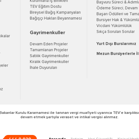
i
Kurumlarla İş Birlikleri
Başvuru Süreci & Adıml
TEV Eğitim Dostu
Ödeme Süreci, Devam K
Bireysel Bağış Kampanyaları
Başarı Ödülleri ve Tama
Bağışçı Hakları Beyannamesi
Bursiyer Hak & Yükümlül
Vicdani Yükümlülük
Sıkça Sorulan Sorular
Gayrimenkuller
tikalar
Yurt Dışı Burslarımız
Devam Eden Projeler
Tamamlanan Projeler
r
Mezun Bursiyerlerle İ
Satılık Gayrimenkuller
Kiralık Gayrimenkuller
yeler
İhale Duyuruları
ız
Bakanlar Kurulu Kararnamesi ile tanınan vergi muafiyeti uyarınca TEV’e karşılıksı
devam etmek şartıyla veraset ve intikal vergisi alınmaz.