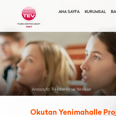
ANA SAYFA
KURUMSAL
BA
Anasayfa
Haberler ve Yenilikler
Okutan Yenimahalle Proj