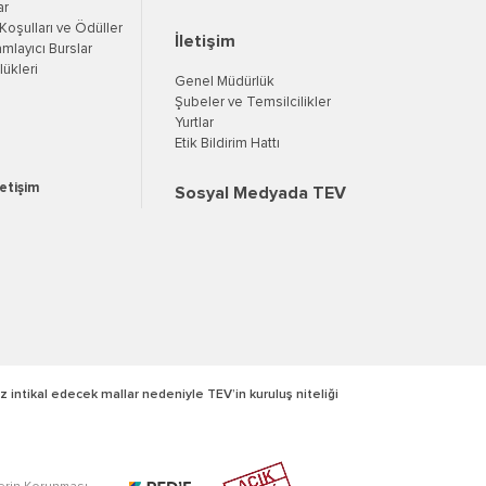
ar
oşulları ve Ödüller
İletişim
mlayıcı Burslar
ükleri
Genel Müdürlük
Şubeler ve Temsilcilikler
Yurtlar
Etik Bildirim Hattı
letişim
Sosyal Medyada TEV
z intikal edecek mallar nedeniyle TEV’in kuruluş niteliği