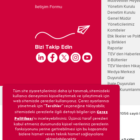
Mütevelliler Heyet
İletişim Formu
Yönetim Kurulu
Denetim Kurulu
Genel Müdür
Yöneticilerimiz
Komiteler
Etik İlkeler ve Poli
İş Birlikleri
Bizi Takip Edin
Raporlar
TEV’den Haberle
E-Bültenler
TEV'lilerden Hika
Medya Merkezi
Duyurular
İhale Duyuruları
Tüm site ziyaretçilerimizi daha iyi tanımak, sitemizdeki
Eğitim Kurumlarım
kullanıcı deneyimini kişiselleştirmek ve iyileştirmek için
web sitemizde çerezler kullanıyoruz. Çerez ayarlarınızı
yönetmek için "
Tercihler
" seçeneğine tıklayabilir,
sitemizdeki çerezlerle ilgili detaylı bilgiler için
Çerez
Türk Eğitim Vakfı’na 09/12/1968 tarih ve 6/11056 sayılı 
Politikası
'nı inceleyebilirsiniz. Üçüncü taraf çerezleri
kabul etmeniz durumunda kişisel verileriniz çerezlerin
fonksiyonunu yerine getirebilmesi için bu kapsamda
bizlere hizmet veren teknik hizmet sağlayıcılara
© Türk Eğitim Vakfı
aktarılabilecektir.