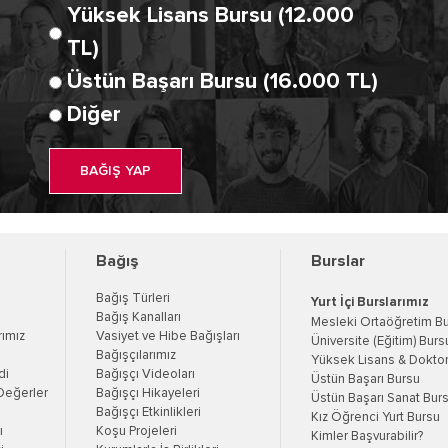
Yüksek Lisans Bursu (12.000
TL)
Üstün Başarı Bursu (16.000 TL)
Diğer
BAĞIŞ YAP
Bağış
Burslar
Bağış Türleri
Yurt İçi Burslarımız
Bağış Kanalları
Mesleki Ortaöğretim B
rımız
Vasiyet ve Hibe Bağışları
Üniversite (Eğitim) Burs
Bağışçılarımız
Yüksek Lisans & Doktor
di
Bağışçı Videoları
Üstün Başarı Bursu
Değerler
Bağışçı Hikayeleri
Üstün Başarı Sanat Bur
Bağışçı Etkinlikleri
Kız Öğrenci Yurt Bursu
ı
Koşu Projeleri
Kimler Başvurabilir?