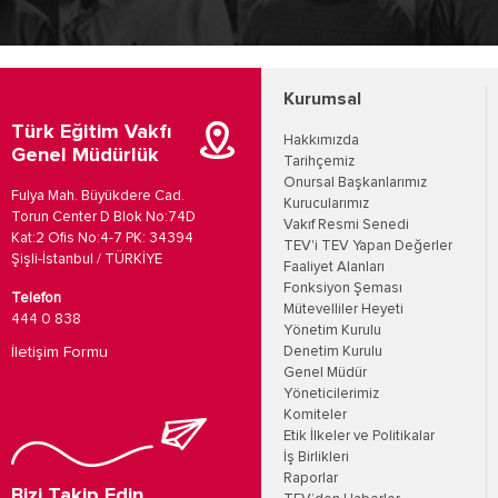
Kurumsal
Türk Eğitim Vakfı
Hakkımızda
Genel Müdürlük
Tarihçemiz
Onursal Başkanlarımız
Fulya Mah. Büyükdere Cad.
Kurucularımız
Torun Center D Blok No:74D
Vakıf Resmi Senedi
Kat:2 Ofis No:4-7 PK: 34394
TEV'i TEV Yapan Değerler
Şişli-İstanbul / TÜRKİYE
Faaliyet Alanları
Fonksiyon Şeması
Telefon
Mütevelliler Heyeti
444 0 838
Yönetim Kurulu
İletişim Formu
Denetim Kurulu
Genel Müdür
Yöneticilerimiz
Komiteler
Etik İlkeler ve Politikalar
İş Birlikleri
Raporlar
Bizi Takip Edin