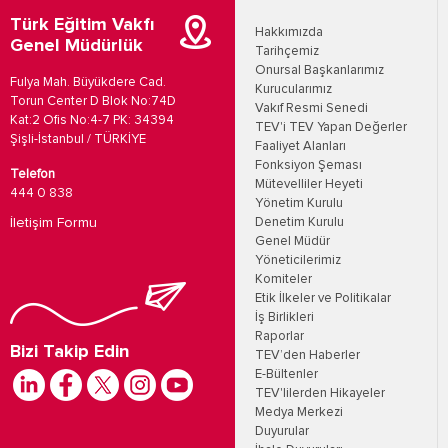
Türk Eğitim Vakfı
Hakkımızda
Genel Müdürlük
Tarihçemiz
Onursal Başkanlarımız
Fulya Mah. Büyükdere Cad.
Kurucularımız
Torun Center D Blok No:74D
Vakıf Resmi Senedi
Kat:2 Ofis No:4-7 PK: 34394
TEV'i TEV Yapan Değerler
Şişli-İstanbul / TÜRKİYE
Faaliyet Alanları
Fonksiyon Şeması
Telefon
Mütevelliler Heyeti
444 0 838
Yönetim Kurulu
İletişim Formu
Denetim Kurulu
Genel Müdür
Yöneticilerimiz
Komiteler
Etik İlkeler ve Politikalar
İş Birlikleri
Raporlar
Bizi Takip Edin
TEV’den Haberler
E-Bültenler
TEV'lilerden Hikayeler
Medya Merkezi
Duyurular