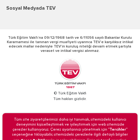
Sosyal Medyada TEV
Türk Eğitim Vakfı’na 09/12/1968 tarih ve 6/11056 sayılı Bakanlar Kurulu
Kararnamesi ile tanınan vergi muafiyeti uyarınca TEV’e karşılıksız intikal
edecek mallar nedeniyle TEV’in kuruluş niteliği devam etmek şartıyla
veraset ve intikal vergisi alınmaz.
© Türk Eğitim Vakfı
Tüm hakları gizlidir.
BİZİ ARAYIN
Tüm site ziyaretçilerimizi daha iyi tanımak, sitemizdeki kullanıcı
deneyimini kişiselleştirmek ve iyileştirmek için web sitemizde
çerezler kullanıyoruz. Çerez ayarlarınızı yönetmek için "
Tercihler
"
seçeneğine tıklayabilir, sitemizdeki çerezlerle ilgili detaylı bilgiler