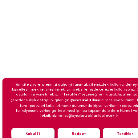
Tüm site ziyaretçilerimizi daha iyi tanımak, sitemizdeki kullanıcı deney
kişiselleştirmek ve iyileştirmek için web sitemizde çerezler kullanıyoruz.
ayarlarınızı yönetmek için "
Tercihler
" seçeneğine tıklayabilir, sitemizd
çerezlerle ilgili detaylı bilgiler için
Çerez Politikası
'nı inceleyebilirsiniz.
taraf çerezleri kabul etmeniz durumunda kişisel verileriniz çerezleri
fonksiyonunu yerine getirebilmesi için bu kapsamda bizlere hizmet ve
teknik hizmet sağlayıcılara aktarılabilecektir.
Kabul Et
Reddet
Tercihler