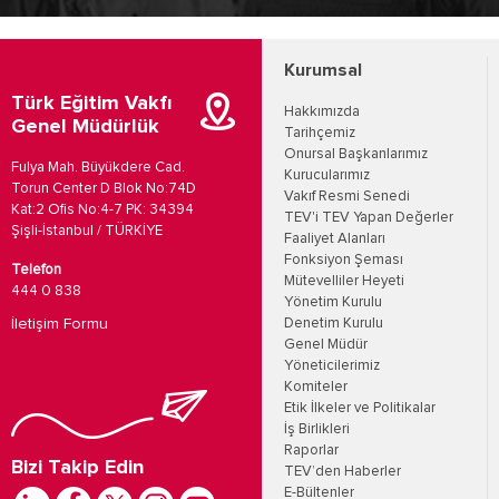
Kurumsal
Türk Eğitim Vakfı
Hakkımızda
Genel Müdürlük
Tarihçemiz
Onursal Başkanlarımız
Fulya Mah. Büyükdere Cad.
Kurucularımız
Torun Center D Blok No:74D
Vakıf Resmi Senedi
Kat:2 Ofis No:4-7 PK: 34394
TEV'i TEV Yapan Değerler
Şişli-İstanbul / TÜRKİYE
Faaliyet Alanları
Fonksiyon Şeması
Telefon
Mütevelliler Heyeti
444 0 838
Yönetim Kurulu
İletişim Formu
Denetim Kurulu
Genel Müdür
Yöneticilerimiz
Komiteler
Etik İlkeler ve Politikalar
İş Birlikleri
Raporlar
Bizi Takip Edin
TEV’den Haberler
E-Bültenler