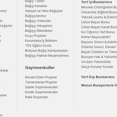
Bağış Türleri
Yurt İçi Burslarımız
Bağış Kanalları
Mesleki Ortaöğretim B
rımız
Vasiyet ve Hibe Bağışları
Üniversite (Eğitim) Burs
Bağışçılarımız
Yüksek Lisans & Doktor
di
Bağışçı Videoları
Üstün Başarı Bursu
Değerler
Bağışçı Hikayeleri
Üstün Başarı Sanat Bur
Bağışçı Etkinlikleri
Kız Öğrenci Yurt Bursu
ı
Koşu Projeleri
Kimler Başvurabilir?
i
Kurumlarla İş Birlikleri
Başvuru Süreci & Adıml
TEV Eğitim Dostu
Ödeme Süreci, Devam K
Bireysel Bağış Kampanyaları
Başarı Ödülleri ve Tama
Bağışçı Hakları Beyannamesi
Bursiyer Hak & Yükümlül
Vicdani Yükümlülük
Sıkça Sorulan Sorular
Gayrimenkuller
tikalar
Yurt Dışı Burslarımız
Devam Eden Projeler
Tamamlanan Projeler
r
Mezun Bursiyerlerle İ
Satılık Gayrimenkuller
Kiralık Gayrimenkuller
yeler
İhale Duyuruları
ız