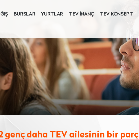
ĞIŞ
BURSLAR
YURTLAR
TEV İNANÇ
TEV KONSEPT
2 genç daha TEV ailesinin bir parç