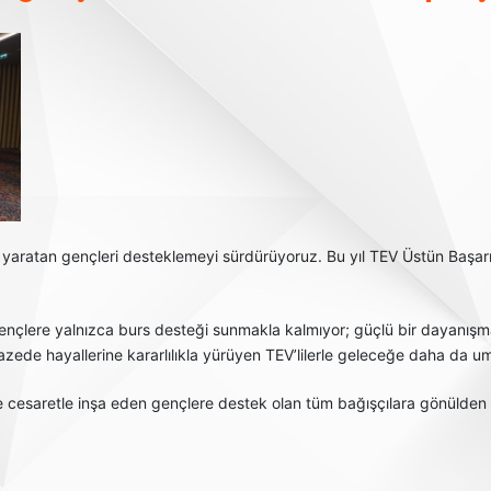
ark yaratan gençleri desteklemeyi sürdürüyoruz. Bu yıl TEV Üstün Baş
 gençlere yalnızca burs desteği sunmakla kalmıyor; güçlü bir dayanış
zede hayallerine kararlılıkla yürüyen TEV’lilerle geleceğe daha da u
 ve cesaretle inşa eden gençlere destek olan tüm bağışçılara gönülden