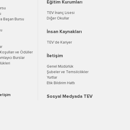
Eğitim Kurumları
ursu
TEV İnanç Lisesi
u
Diğer Okullar
a Başarı Bursu
su
İnsan Kaynakları
TEV’de Kariyer
ar
oşulları ve Ödüller
İletişim
mlayıcı Burslar
ükleri
Genel Müdürlük
Şubeler ve Temsilcilikler
Yurtlar
Etik Bildirim Hattı
letişim
Sosyal Medyada TEV