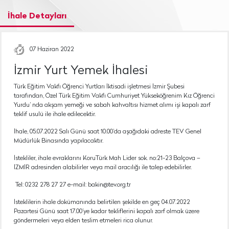
İhale Detayları
07 Haziran 2022
İzmir Yurt Yemek İhalesi
Türk Eğitim Vakfı Öğrenci Yurtları İktisadi işletmesi İzmir Şubesi
tarafından, Özel Türk Eğitim Vakfı Cumhuriyet Yükseköğrenim Kız Öğrenci
Yurdu’ nda akşam yemeği ve sabah kahvaltısı hizmet alımı işi kapalı zarf
teklif usulü ile ihale edilecektir.
İhale, 05.07.2022 Salı Günü saat 10.00’da aşağıdaki adreste TEV Genel
Müdürlük Binasında yapılacaktır.
İstekliler, ihale evraklarını KoruTürk Mah Lider sok. no:21-23 Balçova –
İZMİR adresinden alabilirler veya mail aracılığı ile talep edebilirler.
Tel: 0232 278 27 27 e-mail: bakin@tev.org.tr
İsteklilerin ihale dokümanında belirtilen şekilde en geç 04.07.2022
Pazartesi Günü saat 17.00’ye kadar tekliflerini kapalı zarf olmak üzere
göndermeleri veya elden teslim etmeleri rica olunur.