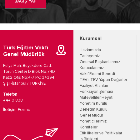
BAĞIŞ YAP
Kurumsal
Türk Eğitim Vakfı
Hakkımızda
Genel Müdürlük
Tarihçemiz
Onursal Başkanlarımız
Fulya Mah. Büyükdere Cad.
Kurucularımız
Torun Center D Blok No:74D
Vakıf Resmi Senedi
Kat:2 Ofis No:4-7 PK: 34394
TEV'i TEV Yapan Değerler
Şişli-İstanbul / TÜRKİYE
Faaliyet Alanları
Fonksiyon Şeması
Telefon
Mütevelliler Heyeti
444 0 838
Yönetim Kurulu
İletişim Formu
Denetim Kurulu
Genel Müdür
Yöneticilerimiz
Komiteler
Etik İlkeler ve Politikalar
İş Birlikleri