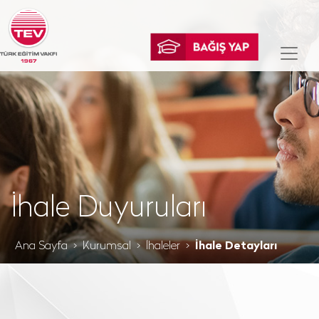
İhale Duyuruları
Ana Sayfa
Kurumsal
İhaleler
İhale Detayları