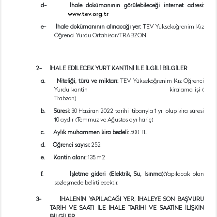
d-
İhale dokümanının görülebileceği internet adresi:
www.tev.org.tr
e-
İhale dokümanının alınacağı yer:
TEV Yükseköğrenim Kız
Öğrenci Yurdu Ortahisar/TRABZON
2-
İHALE EDİLECEK YURT KANTİNİ İLE İLGİLİ BİLGİLER
a.
Niteliği, türü ve miktarı:
TEV Yükseköğrenim Kız Öğrenci
Yurdu kantin
kiralama işi (
Trabzon)
b.
Süresi:
30 Haziran 2022 tarihi itibarıyla 1 yıl olup kira süresi
10 aydır (Temmuz ve Ağustos ayı hariç)
c.
Aylık muhammen kira bedeli:
500 TL
d.
Öğrenci sayısı:
252
e.
Kantin alanı:
135.m2
f.
İşletme gideri (Elektrik, Su, Isınma):
Yapılacak olan
sözleşmede belirtilecektir.
3-
İHALENİN YAPILACAĞI YER, İHALEYE SON BAŞVURU
TARİH VE SAATI İLE İHALE TARİHİ VE SAATİNE İLİŞKİN