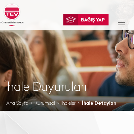
İhale Duyuruları
Ana Sayfa
Kurumsal
İhaleler
İhale Detayları