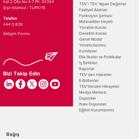
Kat:2 Ofis No:4-7 PK: 34394
TEV'i TEV Yapan Değerler
Şişli-İstanbul / TÜRKİYE
Faaliyet Alanları
Fonksiyon Şeması
Telefon
Mütevelliler Heyeti
444 0 838
Yönetim Kurulu
İletişim Formu
Denetim Kurulu
Genel Müdür
Yöneticilerimiz
Komiteler
Etik İlkeler ve Politikalar
İş Birlikleri
Raporlar
Bizi Takip Edin
TEV’den Haberler
E-Bültenler
TEV'lilerden Hikayeler
Medya Merkezi
Duyurular
İhale Duyuruları
Eğitim Kurumlarımız
Bağış