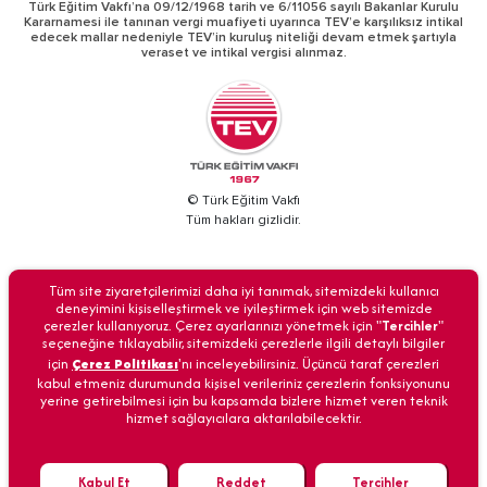
Türk Eğitim Vakfı’na 09/12/1968 tarih ve 6/11056 sayılı Bakanlar Kurulu
Kararnamesi ile tanınan vergi muafiyeti uyarınca TEV’e karşılıksız intikal
edecek mallar nedeniyle TEV’in kuruluş niteliği devam etmek şartıyla
veraset ve intikal vergisi alınmaz.
© Türk Eğitim Vakfı
Tüm hakları gizlidir.
BİZİ ARAYIN
Tüm site ziyaretçilerimizi daha iyi tanımak, sitemizdeki kullanıcı
deneyimini kişiselleştirmek ve iyileştirmek için web sitemizde
çerezler kullanıyoruz. Çerez ayarlarınızı yönetmek için "
Tercihler
"
seçeneğine tıklayabilir, sitemizdeki çerezlerle ilgili detaylı bilgiler
için
Çerez Politikası
'nı inceleyebilirsiniz. Üçüncü taraf çerezleri
Anasayfa
İletişim
Veri Güvenliği
Kişisel Verilerin Korunması
kabul etmeniz durumunda kişisel verileriniz çerezlerin fonksiyonunu
yerine getirebilmesi için bu kapsamda bizlere hizmet veren teknik
hizmet sağlayıcılara aktarılabilecektir.
Kabul Et
Reddet
Tercihler