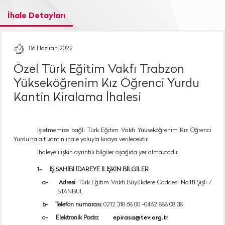
İhale Detayları
06 Haziran 2022
Özel Türk Eğitim Vakfı Trabzon
Yükseköğrenim Kız Öğrenci Yurdu
Kantin Kiralama İhalesi
İşletmemize bağlı Türk Eğitim Vakfı Yükseköğrenim Kız Öğrenci
Yurdu’na ait kantin ihale yoluyla kiraya verilecektir.
İhaleye ilişkin ayrıntılı bilgiler aşağıda yer almaktadır.
1-
İŞ SAHİBİ İDAREYE İLİŞKİN BİLGİLER
a-
Adresi:
Türk Eğitim Vakfı Büyükdere Caddesi No:111 Şişli /
İSTANBUL
b-
Telefon numarası:
0212 318 68 00 -0462 888 08 38
c-
Elektronik Posta:
epirasa@tev.org.tr