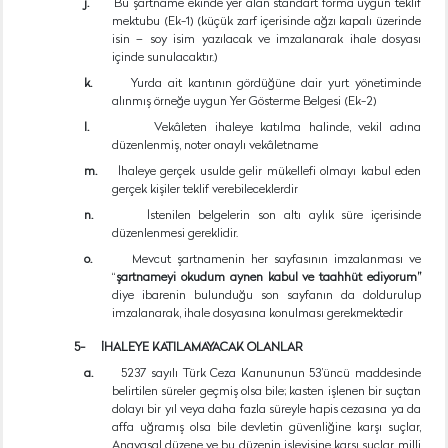
j.
Bu şartname ekinde yer alan standart forma uygun teklif
mektubu (Ek-1) (küçük zarf içerisinde ağzı kapalı üzerinde
isin – soy isim yazılacak ve imzalanarak ihale dosyası
içinde sunulacaktır.)
k.
Yurda ait kantının gördüğüne dair yurt yönetiminde
alınmış örneğe uygun Yer Gösterme Belgesi (Ek-2)
l.
Vekâleten ihaleye katılma halinde, vekil adına
düzenlenmiş, noter onaylı vekâletname
m.
İhaleye gerçek usulde gelir mükellefi olmayı kabul eden
gerçek kişiler teklif verebileceklerdir
n.
İstenilen belgelerin son altı aylık süre içerisinde
düzenlenmesi gereklidir.
o.
Mevcut şartnamenin her sayfasının imzalanması ve
“
şartnameyi okudum aynen kabul ve taahhüt ediyorum”
diye ibarenin bulunduğu son sayfanın da doldurulup
imzalanarak, ihale dosyasına konulması gerekmektedir
5-
İHALEYE KATILAMAYACAK OLANLAR
a.
5237 sayılı Türk Ceza Kanununun 53’üncü maddesinde
belirtilen süreler geçmiş olsa bile; kasten işlenen bir suçtan
dolayı bir yıl veya daha fazla süreyle hapis cezasına ya da
affa uğramış olsa bile devletin güvenliğine karşı suçlar,
Anayasal düzene ve bu düzenin işleyişine karşı suçlar, milli