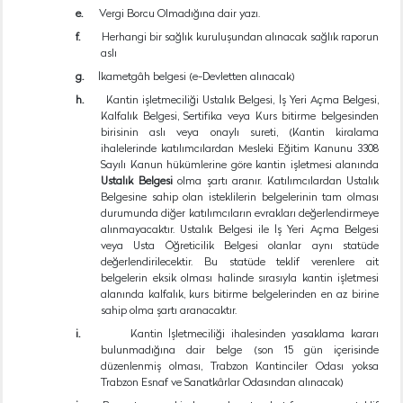
e.
Vergi Borcu Olmadığına dair yazı.
f.
Herhangi bir sağlık kuruluşundan alınacak sağlık raporun
aslı
g.
İkametgâh belgesi (e-Devletten alınacak)
h.
Kantin işletmeciliği Ustalık Belgesi, İş Yeri Açma Belgesi,
Kalfalık Belgesi, Sertifika veya Kurs bitirme belgesinden
birisinin aslı veya onaylı sureti, (Kantin kiralama
ihalelerinde katılımcılardan Mesleki Eğitim Kanunu 3308
Sayılı Kanun hükümlerine göre kantin işletmesi alanında
Ustalık Belgesi
olma şartı aranır. Katılımcılardan Ustalık
Belgesine sahip olan isteklilerin belgelerinin tam
olması
durumunda diğer katılımcıların evrakları değerlendirmeye
alınmayacaktır. Ustalık Belgesi ile İş Yeri Açma Belgesi
veya Usta Öğreticilik Belgesi olanlar aynı statüde
değerlendirilecektir. Bu statüde teklif verenlere ait
belgelerin eksik olması halinde sırasıyla kantin işletmesi
alanında kalfalık, kurs bitirme belgelerinden en az birine
sahip olma şartı aranacaktır.
i.
Kantin İşletmeciliği ihalesinden yasaklama kararı
bulunmadığına dair belge (son 15 gün içerisinde
düzenlenmiş olması, Trabzon Kantinciler Odası yoksa
Trabzon Esnaf ve Sanatkârlar Odasından alınacak)