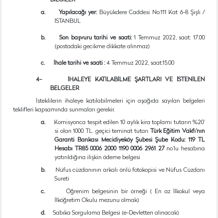
BİLGİLER
a.
Yapılacağı yer:
Büyükdere Caddesi No:111 Kat 6-8
Şişli /
İSTANBUL
b.
Son başvuru tarihi ve saati:
1 Temmuz 2022, saat: 17.00
(postadaki gecikme dikkate alınmaz)
c.
İhale tarihi ve saati :
4 Temmuz 2022, saat:15.00
4-
İHALEYE KATILABİLME ŞARTLARI VE İSTENİLEN
BELGELER
İsteklilerin ihaleye katılabilmeleri için aşağıda sayılan belgeleri
teklifleri kapsamında sunmaları gerekir.
a.
Komisyonca tespit edilen 10 aylık kira toplamı tutarın %20’
si olan 1000 TL. geçici teminat tutarı
Türk Eğitim Vakfı’nın
Garanti Bankası Mecidiyeköy Şubesi Şube Kodu: 119 TL
Hesabı TR85 0006 2000 1190 0006 2961 27
no’lu hesabına
yatırıldığına ilişkin ödeme belgesi
b.
Nüfus cüzdanının arkalı önlü fotokopisi ve Nüfus Cüzdanı
Sureti
c.
Öğrenim belgesinin bir örneği ( En az İlkokul veya
İlköğretim Okulu mezunu olmak)
d.
Sabıka Sorgulama Belgesi (e-Devletten alınacak)