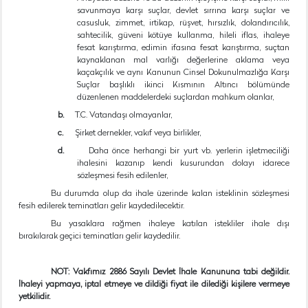
savunmaya karşı suçlar, devlet sırrına karşı suçlar ve
casusluk, zimmet, irtikap, rüşvet, hırsızlık, dolandırıcılık,
sahtecilik, güveni kötüye kullanma, hileli iflas, ihaleye
fesat karıştırma, edimin ifasına fesat karıştırma, suçtan
kaynaklanan mal varlığı değerlerine aklama veya
kaçakçılık ve aynı Kanunun Cinsel Dokunulmazlığa Karşı
Suçlar başlıklı ikinci Kısmının Altıncı bölümünde
düzenlenen maddelerdeki suçlardan mahkum olanlar,
b.
T.C. Vatandaşı olmayanlar,
c.
Şirket dernekler, vakıf veya birlikler,
d.
Daha önce herhangi bir yurt vb. yerlerin işletmeciliği
ihalesini kazanıp kendi kusurundan dolayı idarece
sözleşmesi fesih edilenler,
Bu durumda olup da ihale üzerinde kalan isteklinin sözleşmesi
fesih edilerek teminatları gelir kaydedilecektir.
Bu yasaklara rağmen ihaleye katılan istekliler ihale dışı
bırakılarak geçici teminatları gelir kaydedilir.
NOT: Vakfımız 2886 Sayılı Devlet İhale Kanununa tabi değildir.
İhaleyi yapmaya, iptal etmeye ve dildiği fiyat ile dilediği kişilere vermeye
yetkilidir.