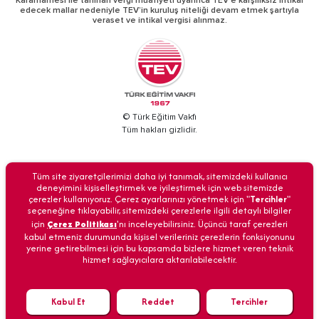
Kararnamesi ile tanınan vergi muafiyeti uyarınca TEV’e karşılıksız intikal
edecek mallar nedeniyle TEV’in kuruluş niteliği devam etmek şartıyla
veraset ve intikal vergisi alınmaz.
© Türk Eğitim Vakfı
Tüm hakları gizlidir.
BİZİ ARAYIN
Tüm site ziyaretçilerimizi daha iyi tanımak, sitemizdeki kullanıcı
deneyimini kişiselleştirmek ve iyileştirmek için web sitemizde
çerezler kullanıyoruz. Çerez ayarlarınızı yönetmek için "
Tercihler
"
seçeneğine tıklayabilir, sitemizdeki çerezlerle ilgili detaylı bilgiler
için
Çerez Politikası
'nı inceleyebilirsiniz. Üçüncü taraf çerezleri
Anasayfa
İletişim
Veri Güvenliği
Kişisel Verilerin Korunması
kabul etmeniz durumunda kişisel verileriniz çerezlerin fonksiyonunu
yerine getirebilmesi için bu kapsamda bizlere hizmet veren teknik
hizmet sağlayıcılara aktarılabilecektir.
Kabul Et
Reddet
Tercihler