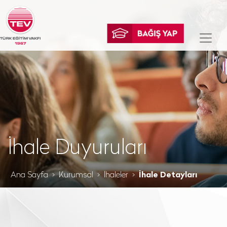
İhale Duyuruları
Ana Sayfa
Kurumsal
İhaleler
İhale Detayları