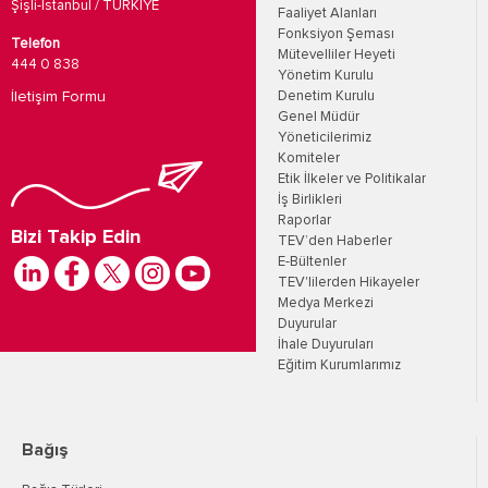
Şişli-İstanbul / TÜRKİYE
Faaliyet Alanları
Fonksiyon Şeması
Telefon
Mütevelliler Heyeti
444 0 838
Yönetim Kurulu
İletişim Formu
Denetim Kurulu
Genel Müdür
Yöneticilerimiz
Komiteler
Etik İlkeler ve Politikalar
İş Birlikleri
Raporlar
Bizi Takip Edin
TEV’den Haberler
E-Bültenler
TEV'lilerden Hikayeler
Medya Merkezi
Duyurular
İhale Duyuruları
Eğitim Kurumlarımız
Bağış