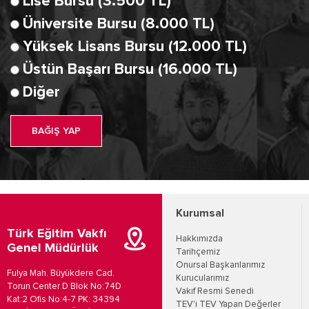
Lise Bursu (3.500 TL)
Üniversite Bursu (8.000 TL)
Yüksek Lisans Bursu (12.000 TL)
Üstün Başarı Bursu (16.000 TL)
Diğer
BAĞIŞ YAP
Kurumsal
Türk Eğitim Vakfı
Hakkımızda
Genel Müdürlük
Tarihçemiz
Onursal Başkanlarımız
Fulya Mah. Büyükdere Cad.
Kurucularımız
Torun Center D Blok No:74D
Vakıf Resmi Senedi
Kat:2 Ofis No:4-7 PK: 34394
TEV'i TEV Yapan Değerler