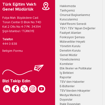
Türk Eğitim Vakfı
Hakkımızda
Genel Müdürlük
Tarihçemiz
Onursal Başkanlarımız
Fulya Mah. Büyükdere Cad.
Kurucularımız
Torun Center D Blok No:74D
Vakıf Resmi Senedi
Kat:2 Ofis No:4-7 PK: 34394
TEV'i TEV Yapan Değerler
Şişli-İstanbul / TÜRKİYE
Faaliyet Alanları
Fonksiyon Şeması
Telefon
Mütevelliler Heyeti
444 0 838
Yönetim Kurulu
İletişim Formu
Denetim Kurulu
Genel Müdür
Yöneticilerimiz
Komiteler
Etik İlkeler ve Politikalar
İş Birlikleri
Raporlar
Bizi Takip Edin
TEV’den Haberler
E-Bültenler
TEV'lilerden Hikayeler
Medya Merkezi
Duyurular
İhale Duyuruları