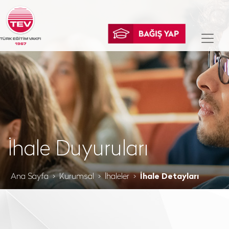
İhale Duyuruları
Ana Sayfa
Kurumsal
İhaleler
İhale Detayları