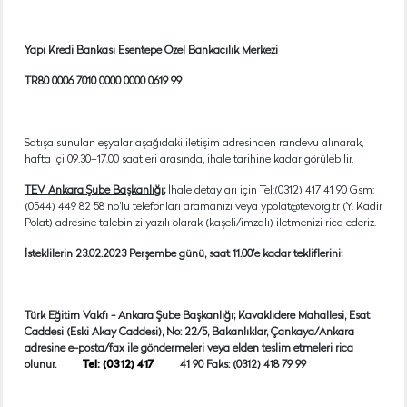
Yapı Kredi Bankası Esentepe Özel Bankacılık Merkezi
TR80 0006 7010 0000 0000 0619 99
Satışa sunulan eşyalar aşağıdaki iletişim adresinden randevu alınarak,
hafta içi 09.30–17.00 saatleri arasında, ihale tarihine kadar görülebilir.
TEV Ankara Şube Başkanlığı
;
İhale detayları için Tel:(0312) 417 41 90 Gsm:
(0544) 449 82 58 no’lu telefonları aramanızı veya ypolat@tev.org.tr (Y. Kadir
Polat) adresine talebinizi yazılı olarak (kaşeli/imzalı) iletmenizi rica ederiz.
İsteklilerin 23.02.2023 Perşembe günü, saat 11.00’e kadar tekliflerini;
Türk Eğitim Vakfı - Ankara Şube Başkanlığı; Kavaklıdere Mahallesi, Esat
Caddesi (Eski Akay Caddesi), No: 22/5, Bakanlıklar, Çankaya/Ankara
adresine e-posta/fax ile göndermeleri veya elden teslim etmeleri rica
olunur.
Tel: (0312) 417
41 90 Faks: (0312) 418 79 99