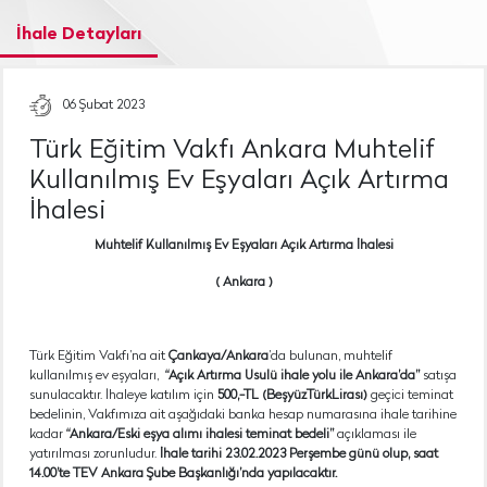
İhale Detayları
06 Şubat 2023
Türk Eğitim Vakfı Ankara Muhtelif
Kullanılmış Ev Eşyaları Açık Artırma
İhalesi
Muhtelif Kullanılmış Ev Eşyaları Açık Artırma İhalesi
( Ankara )
Türk Eğitim Vakfı’na ait
Çankaya/Ankara
’da bulunan, muhtelif
kullanılmış ev eşyaları,
“Açık Artırma Usulü ihale yolu ile Ankara’da”
satışa
sunulacaktır. İhaleye katılım için
500,-TL (BeşyüzTürkLirası)
geçici teminat
bedelinin, Vakfımıza ait aşağıdaki banka hesap numarasına ihale tarihine
kadar
“
Ankara/Eski eşya alımı ihalesi teminat bedeli”
açıklaması ile
yatırılması zorunludur.
İhale tarihi 23.02.2023 Perşembe günü olup, saat
14.00’te TEV Ankara Şube Başkanlığı’nda yapılacaktır.