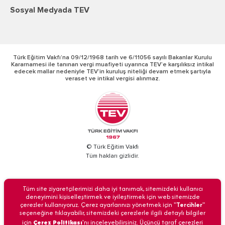
Sosyal Medyada TEV
Türk Eğitim Vakfı’na 09/12/1968 tarih ve 6/11056 sayılı Bakanlar Kurulu
Kararnamesi ile tanınan vergi muafiyeti uyarınca TEV’e karşılıksız intikal
edecek mallar nedeniyle TEV’in kuruluş niteliği devam etmek şartıyla
veraset ve intikal vergisi alınmaz.
© Türk Eğitim Vakfı
Tüm hakları gizlidir.
BİZİ ARAYIN
Tüm site ziyaretçilerimizi daha iyi tanımak, sitemizdeki kullanıcı
deneyimini kişiselleştirmek ve iyileştirmek için web sitemizde
çerezler kullanıyoruz. Çerez ayarlarınızı yönetmek için "
Tercihler
"
seçeneğine tıklayabilir, sitemizdeki çerezlerle ilgili detaylı bilgiler
için
Çerez Politikası
'nı inceleyebilirsiniz. Üçüncü taraf çerezleri