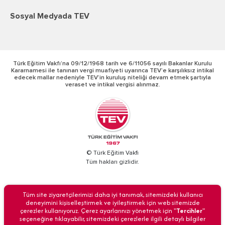
Sosyal Medyada TEV
Türk Eğitim Vakfı’na 09/12/1968 tarih ve 6/11056 sayılı Bakanlar Kurulu
Kararnamesi ile tanınan vergi muafiyeti uyarınca TEV’e karşılıksız intikal
edecek mallar nedeniyle TEV’in kuruluş niteliği devam etmek şartıyla
veraset ve intikal vergisi alınmaz.
© Türk Eğitim Vakfı
Tüm hakları gizlidir.
BİZİ ARAYIN
Tüm site ziyaretçilerimizi daha iyi tanımak, sitemizdeki kullanıcı
deneyimini kişiselleştirmek ve iyileştirmek için web sitemizde
çerezler kullanıyoruz. Çerez ayarlarınızı yönetmek için "
Tercihler
"
seçeneğine tıklayabilir, sitemizdeki çerezlerle ilgili detaylı bilgiler