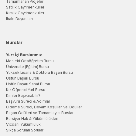
Tamamlanan Projeler
Satılık Gayrimenkuller
Kiralık Gayrimenkuller
İhale Duyuruları
Burslar
Yurt İçi Burslarımız
Mesleki Ortaöğretim Bursu
Üniversite (Eğitim) Bursu
Yüksek Lisans & Doktora Başarı Bursu
Üstün Başarı Bursu
Üstün Başarı Sanat Bursu
Kız Öğrenci Yurt Bursu
Kimler Başvurabilir?
Başvuru Süreci & Adımlar
Ödeme Süreci, Devam Koşulları ve Ödüller
Başarı Ödülleri ve Tamamlayıcı Burslar
Bursiyer Hak & Yükümlülükleri
Vicdani Yükümlülük
Sıkça Sorulan Sorular