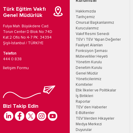
Kurumsal
Türk Eğitim Vakfı
Hakkımızda
Genel Müdürlük
Tarihçemiz
Onursal Başkanlarımız
Fulya Mah. Büyükdere Cad.
Kurucularımız
Torun Center D Blok No:74D
Vakıf Resmi Senedi
Kat:2 Ofis No:4-7 PK: 34394
TEV'i TEV Yapan Değerler
Şişli-İstanbul / TÜRKİYE
Faaliyet Alanları
Fonksiyon Şeması
Telefon
Mütevelliler Heyeti
444 0 838
Yönetim Kurulu
İletişim Formu
Denetim Kurulu
Genel Müdür
Yöneticilerimiz
Komiteler
Etik İlkeler ve Politikalar
İş Birlikleri
Raporlar
Bizi Takip Edin
TEV’den Haberler
E-Bültenler
TEV'lilerden Hikayeler
Medya Merkezi
Duyurular