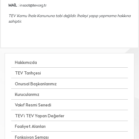
MAİL
: insaat@tev.org.tr
TEV Kamu İhale Kanununa tabi değildir. İhaleyi yapıp yapmama hakkına
sahiptir.
Hakkımızda
TEV Tarihçesi
Onursal Başkanlarımız
Kurucularımız
Vakıf Resmi Senedi
TEV’i TEV Yapan Değerler
Faaliyet Alanları
Fonksiyon Şeması