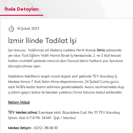
İhale Detayları
16 Şubat 2023
İzmir İlinde Tadilat İşi
İşin konusu; Vakfımıza ait Akdeniz caddesi No:14 Konak-
İzmir,
adresinde
yer alan Türk Eğitim Vakfı Hamit Birsel İş Merkezinde, 2. ve 3. Kat tesisat
hatları muhtelif yerlerde mevcut olan Fancoil demir hatların pvc borulara
dönüştürülmesi işleri.
İsteklilerin tekliflerini kaşeli imzalı kapalı zarf şeklinde TEV Kocabaş İş
Merkezi binası 7. Katı Satın Alma departmanına, 24 Şubat Cuma günü
saat 14:00’e kadar teslim edilmesi gerekmektedir. Avans verilmemekte olup
iş bitimi geçici kabul ile beraber yüklenici firma faturası kabul edilecektir.
İletişim İrtibat
TEV Merkez adresi:
Esentepe Mah. Büyükdere Cad. No: 111 TEV Kocabaş
İşhanı Kat: 6-7-8 PK: 34349 Şişli / İstanbul
Merkez iletişim
: (0212) 318 68 00