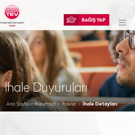
İhale Duyuruları
Ana Sayfa
Kurumsal
İhaleler
İhale Detayları