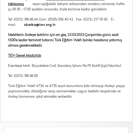
tıklayınız
veya aşağıdaki iletişim adresinden randevu alınarak, hafta
içi 09.30 - 17.00 saatleri arasında, ihale tarihine kadar görülebilir.
Tel: (0212) 318 68 64 Gsm: (0535) 056 40 42 Fax: (0212) 217 59 60 E-
mail:
skarka@tev.org.tr
İsteklilerin ihaleye katılımı için en geç 22.03.2023 Çarşamba günü saat
13.00’e kadar teminat tutarını Türk Eğitim Vakfı banka hesabına yatırmış
olması gerekmektedir.
TEV Genel Müdürlük
Esentepe Mah. Büyükdere Cad. Kocabaş İşhanı No:111 Kat:8 Şişli/İstanbul
Tel: (0212) 318 68 00
Türk Eğitim Vakfı 4734 ve 4735 sayılı kanunlara tabi olmayıp ihaleyi yapıp
yapmamakta, dilediğine verip vermemekte, uygun bedelin tespitinde ve
ihaleyi tamamen iptal etmekte serbesttir.