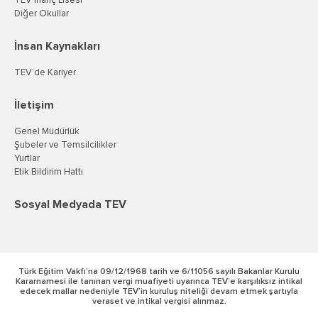
TEV İnanç Lisesi
Diğer Okullar
İnsan Kaynakları
TEV’de Kariyer
İletişim
Genel Müdürlük
Şubeler ve Temsilcilikler
Yurtlar
Etik Bildirim Hattı
Sosyal Medyada TEV
Türk Eğitim Vakfı’na 09/12/1968 tarih ve 6/11056 sayılı Bakanlar Kurulu
Kararnamesi ile tanınan vergi muafiyeti uyarınca TEV’e karşılıksız intikal
edecek mallar nedeniyle TEV’in kuruluş niteliği devam etmek şartıyla
veraset ve intikal vergisi alınmaz.