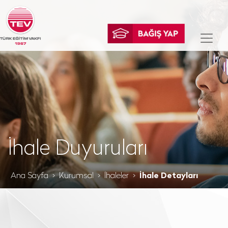
İhale Duyuruları
Ana Sayfa
Kurumsal
İhaleler
İhale Detayları