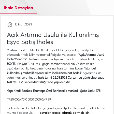
İhale Detayları
10 Mart 2023
Açık Artırma Usulü ile Kullanılmış
Eşya Satış İhalesi
Vakfımıza ait muhtelif kullanılmış tablolar, çerçeveler, mobilyalar,
efemeralar, halı, kilim ve muhtelif objeler vb. eşyalar
“Açık Artırma Usulü
İhale Yönetimi”
ile ürün bazında satışa sunulacaktır. İhaleye katılım için
500-TL
(BeşyüzTürkLirası) geçici teminat bedelinin Vakfımıza ait
aşağıdaki banka hesap numarasına ihale tarihine kadar
“İstanbul,
kullanılmış muhtelif eşyalar alım ihalesi teminat bedeli”
açıklaması ile
yatırılması zorunludur.
İhale tarihi 22.03.2023 Çarşamba günü olup, saat
14.00’te TEV Genel Müdürlüğü’nde yapılacaktır.
Yapı Kredi Bankası Esentepe Özel Bankacılık Merkezi (Şube kodu: 375)
TR80 0006 7010 0000 0000 0619 99
İhaleye konu olan tablolar, çerçeveler, mobilyalar, efemeralar, halı, kilim ve
muhtelif objeler vb.
eşyaları görsel olarak görmek için