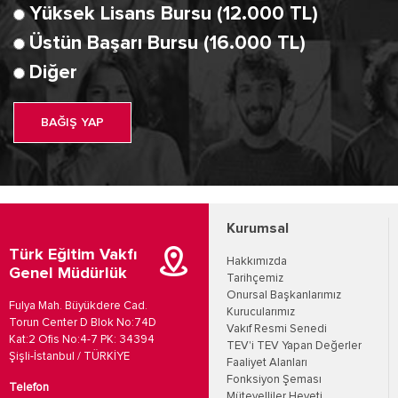
Yüksek Lisans Bursu (12.000 TL)
Üstün Başarı Bursu (16.000 TL)
Diğer
BAĞIŞ YAP
Kurumsal
Türk Eğitim Vakfı
Hakkımızda
Genel Müdürlük
Tarihçemiz
Onursal Başkanlarımız
Fulya Mah. Büyükdere Cad.
Kurucularımız
Torun Center D Blok No:74D
Vakıf Resmi Senedi
Kat:2 Ofis No:4-7 PK: 34394
TEV'i TEV Yapan Değerler
Şişli-İstanbul / TÜRKİYE
Faaliyet Alanları
Fonksiyon Şeması
Telefon
Mütevelliler Heyeti