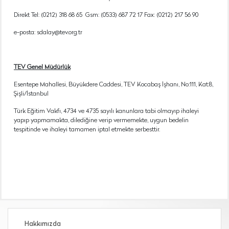
Direkt Tel: (0212) 318 68 65 Gsm: (0533) 687 72 17 Fax: (0212) 217 56 90
e-posta: sdalay@tev.org.tr
TEV Genel Müdürlük
Esentepe Mahallesi, Büyükdere Caddesi, TEV Kocabaş İşhanı, No:111, Kat:8,
Şişli/İstanbul
Türk Eğitim Vakfı, 4734 ve 4735 sayılı kanunlara tabi olmayıp ihaleyi
yapıp yapmamakta, dilediğine verip vermemekte, uygun bedelin
tespitinde ve ihaleyi tamamen iptal etmekte serbesttir.
Hakkımızda