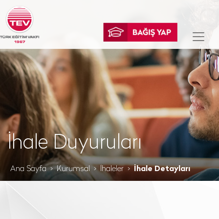
İhale Duyuruları
Ana Sayfa
Kurumsal
İhaleler
İhale Detayları