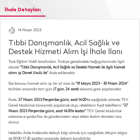
İhale Detayları
14 Nisan 2023
Tıbbi Danışmanlık, Acil Sağlık ve
Destek Hizmeti Alım İşi İhale İlanı
Türk Eğitim Vakfı tarafından, Türkiye genelindeki bağışçılarımızla ilgili
olarak
“Tıbbi Danışmanlık, Acil Sağlık ve Destek Hizmeti ile ilgili hizmet
alımı işi Davet Usulü ile”
ihale edilecektir.
Söz konusu hizmet alım işi, bir yıl süre ile
“01 Mayıs 2023 - 30 Nisan 2024”
tarihleri arasında tam gün
(7 gün, 24 saat)
esasına göre yapılacaktır.
İhale,
27 Nisan 2023 Perşembe günü, saat 14.00
’te aşağıdaki adreste TEV
Genel Müdürlük binasında yapılacak olup, isteklilerin fiyat tekliflerini
“27
Nisan 2023 Perşembe günü, saat 14.00’e kadar”
TEV Genel Müdürlük
adresine e-posta/fax ile göndermeleri veya elden teslim etmeleri rica
olunur.
İstekliler, ihale hakkında detaylı bilgi almak için aşağıdaki iletişim bilgisi
ile 09.00-17.30 saatleri arasında iletişim kurabilirler.