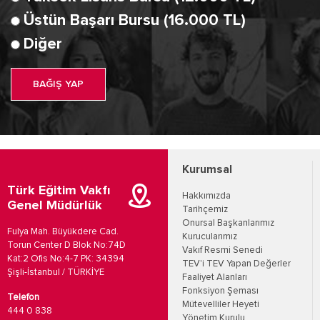
Üstün Başarı Bursu (16.000 TL)
Diğer
BAĞIŞ YAP
Kurumsal
Türk Eğitim Vakfı
Hakkımızda
Genel Müdürlük
Tarihçemiz
Onursal Başkanlarımız
Fulya Mah. Büyükdere Cad.
Kurucularımız
Torun Center D Blok No:74D
Vakıf Resmi Senedi
Kat:2 Ofis No:4-7 PK: 34394
TEV'i TEV Yapan Değerler
Şişli-İstanbul / TÜRKİYE
Faaliyet Alanları
Fonksiyon Şeması
Telefon
Mütevelliler Heyeti
444 0 838
Yönetim Kurulu