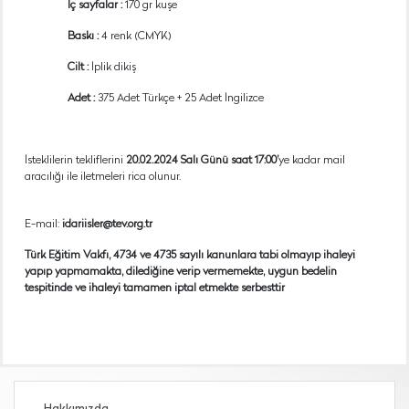
İç sayfalar :
170 gr kuşe
Baskı :
4 renk (CMYK)
Cilt :
İplik dikiş
Adet :
375 Adet Türkçe + 25 Adet İngilizce
İsteklilerin tekliflerini
20.02.2024 Salı Günü saat 17:00’
ye kadar mail
aracılığı ile iletmeleri rica olunur.
E-mail:
idariisler@tev.org.tr
Türk Eğitim Vakfı, 4734 ve 4735 sayılı kanunlara tabi olmayıp ihaleyi
yapıp yapmamakta, dilediğine verip vermemekte, uygun bedelin
tespitinde ve ihaleyi tamamen iptal etmekte serbesttir