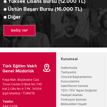
Yüksek Lisans Bursu (12.000 TL)
Üstün Başarı Bursu (16.000 TL)
Diğer
BAĞIŞ YAP
Kurumsal
Türk Eğitim Vakfı
Hakkımızda
Genel Müdürlük
Tarihçemiz
Onursal Başkanlarımız
Fulya Mah. Büyükdere Cad.
Kurucularımız
Torun Center D Blok No:74D
Vakıf Resmi Senedi
Kat:2 Ofis No:4-7 PK: 34394
TEV'i TEV Yapan Değerler
Şişli-İstanbul / TÜRKİYE
Faaliyet Alanları
Fonksiyon Şeması
Telefon
Mütevelliler Heyeti
444 0 838