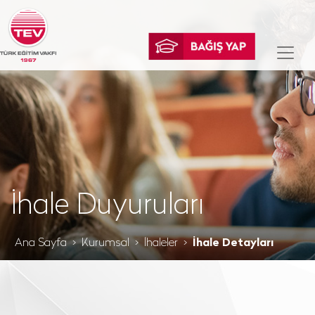
İhale Duyuruları
Ana Sayfa
Kurumsal
İhaleler
İhale Detayları