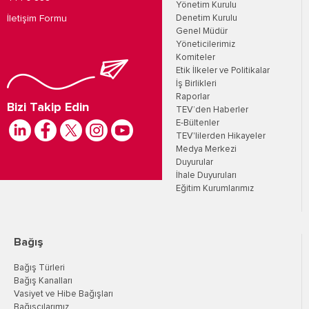
Yönetim Kurulu
İletişim Formu
Denetim Kurulu
Genel Müdür
Yöneticilerimiz
Komiteler
Etik İlkeler ve Politikalar
İş Birlikleri
Raporlar
Bizi Takip Edin
TEV’den Haberler
E-Bültenler
TEV'lilerden Hikayeler
Medya Merkezi
Duyurular
İhale Duyuruları
Eğitim Kurumlarımız
Bağış
Bağış Türleri
Bağış Kanalları
Vasiyet ve Hibe Bağışları
Bağışçılarımız