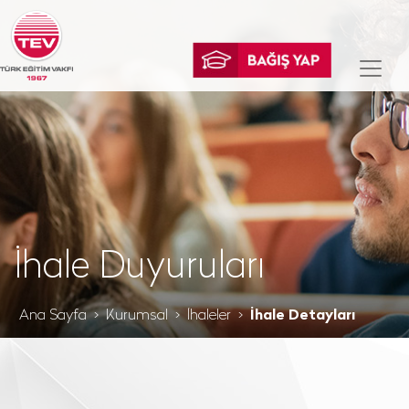
İhale Duyuruları
Ana Sayfa
Kurumsal
İhaleler
İhale Detayları