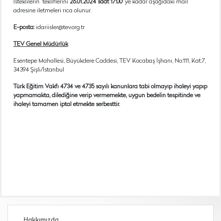
İsteklilerin tekliflerini
26.01.2024 saat 17:00'
ye kadar aşağıdaki mail
adresine iletmeleri rica olunur.
E-posta:
idariisler@tev.org.tr
TEV Genel Müdürlük
Esentepe Mahallesi, Büyükdere Caddesi, TEV Kocabaş İşhanı, No:111, Kat:7,
34394 Şişli/İstanbul
Türk Eğitim Vakfı 4734 ve 4735 sayılı kanunlara tabi olmayıp ihaleyi yapıp
yapmamakta, dilediğine verip vermemekte, uygun bedelin tespitinde ve
ihaleyi tamamen iptal etmekte serbesttir.
Hakkımızda