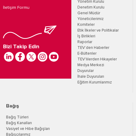
Yönetim Kurulu
İletişim Formu
Denetim Kurulu
Genel Müdür
Yöneticilerimiz
Komiteler
Etik İlkeler ve Politikalar
İş Birlikleri
Raporlar
Bizi Takip Edin
TEV’den Haberler
E-Bültenler
TEV'lilerden Hikayeler
Medya Merkezi
Duyurular
İhale Duyuruları
Eğitim Kurumlarımız
Bağış
Bağış Türleri
Bağış Kanalları
Vasiyet ve Hibe Bağışları
Bağışçılarımız