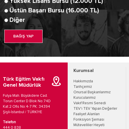
Yüksek Lisans Bursu (12.000 TL)
Üstün Başarı Bursu (16.000 TL)
Diğer
BAĞIŞ YAP
Kurumsal
Türk Eğitim Vakfı
Hakkımızda
Genel Müdürlük
Tarihçemiz
Onursal Başkanlarımız
Fulya Mah. Büyükdere Cad.
Kurucularımız
Torun Center D Blok No:74D
Vakıf Resmi Senedi
Kat:2 Ofis No:4-7 PK: 34394
TEV'i TEV Yapan Değerler
Şişli-İstanbul / TÜRKİYE
Faaliyet Alanları
Fonksiyon Şeması
Telefon
Mütevelliler Heyeti
444 0 838