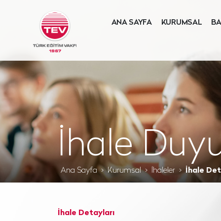
ANA SAYFA
KURUMSAL
BA
İhale Duyu
Ana Sayfa
Kurumsal
İhaleler
İhale Det
İhale Detayları