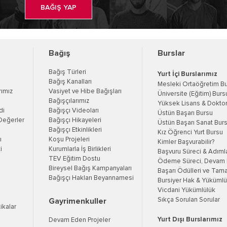
BAĞIŞ YAP
Bağış
Burslar
Bağış Türleri
Yurt İçi Burslarımız
Bağış Kanalları
Mesleki Ortaöğretim B
rımız
Vasiyet ve Hibe Bağışları
Üniversite (Eğitim) Burs
Bağışçılarımız
Yüksek Lisans & Doktor
di
Bağışçı Videoları
Üstün Başarı Bursu
Değerler
Bağışçı Hikayeleri
Üstün Başarı Sanat Bur
Bağışçı Etkinlikleri
Kız Öğrenci Yurt Bursu
ı
Koşu Projeleri
Kimler Başvurabilir?
i
Kurumlarla İş Birlikleri
Başvuru Süreci & Adıml
TEV Eğitim Dostu
Ödeme Süreci, Devam K
Bireysel Bağış Kampanyaları
Başarı Ödülleri ve Tama
Bağışçı Hakları Beyannamesi
Bursiyer Hak & Yükümlül
Vicdani Yükümlülük
Sıkça Sorulan Sorular
Gayrimenkuller
tikalar
Yurt Dışı Burslarımız
Devam Eden Projeler