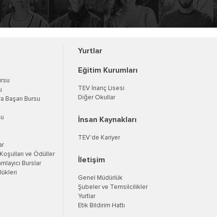
Yurtlar
Eğitim Kurumları
ursu
TEV İnanç Lisesi
u
Diğer Okullar
a Başarı Bursu
su
İnsan Kaynakları
TEV’de Kariyer
ar
oşulları ve Ödüller
İletişim
mlayıcı Burslar
ükleri
Genel Müdürlük
Şubeler ve Temsilcilikler
Yurtlar
Etik Bildirim Hattı