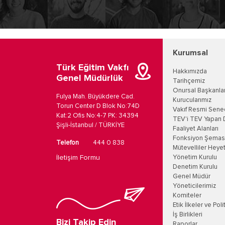
Kurumsal
Türk Eğitim Vakfı
Hakkımızda
Genel Müdürlük
Tarihçemiz
Onursal Başkanla
Fulya Mah. Büyükdere Cad.
Kurucularımız
Torun Center D Blok No:74D
Vakıf Resmi Sene
Kat:2 Ofis No:4-7 PK: 34394
TEV'i TEV Yapan 
Şişli-İstanbul / TÜRKİYE
Faaliyet Alanları
Fonksiyon Şemas
Telefon
444 0 838
Mütevelliler Heyet
İletişim Formu
Yönetim Kurulu
Denetim Kurulu
Genel Müdür
Yöneticilerimiz
Komiteler
Etik İlkeler ve Poli
İş Birlikleri
Bizi Takip Edin
Raporlar