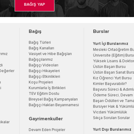
BAĞIŞ YAP
Bağış
Burslar
Bağış Türleri
Yurt İçi Burslarımız
Bağış Kanalları
Mesleki Ortaöğretim B
rımız
Vasiyet ve Hibe Bağışları
Üniversite (Eğitim) Burs
Bağışçılarımız
Yüksek Lisans & Doktor
di
Bağışçı Videoları
Üstün Başarı Bursu
Değerler
Bağışçı Hikayeleri
Üstün Başarı Sanat Bur
Bağışçı Etkinlikleri
Kız Öğrenci Yurt Bursu
ı
Koşu Projeleri
Kimler Başvurabilir?
i
Kurumlarla İş Birlikleri
Başvuru Süreci & Adıml
TEV Eğitim Dostu
Ödeme Süreci, Devam K
Bireysel Bağış Kampanyaları
Başarı Ödülleri ve Tama
Bağışçı Hakları Beyannamesi
Bursiyer Hak & Yükümlül
Vicdani Yükümlülük
Sıkça Sorulan Sorular
Gayrimenkuller
tikalar
Yurt Dışı Burslarımız
Devam Eden Projeler