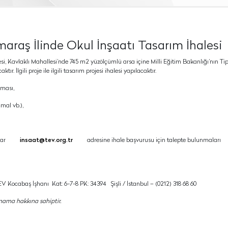
raş İlinde Okul İnşaatı Tasarım İhalesi
i, Kavlaklı Mahallesi’nde 745 m2 yüzölçümlü arsa içine Milli Eğitim Bakanlığı’nın Ti
ır. İlgili proje ile ilgili tasarım projesi ihalesi yapılacaktır.
nması,
mal vb.),
dar
insaat@tev.org.tr
adresine ihale başvurusu için talepte bulunmaları
 Kocabaş İşhanı Kat: 6-7-8 PK: 34394 Şişli / İstanbul – (0212) 318 68 60
mama hakkına sahiptir.