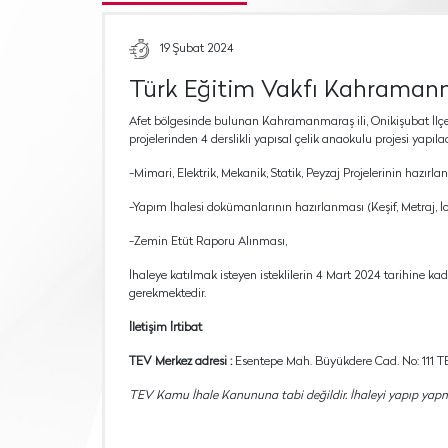
19 Şubat 2024
Türk Eğitim Vakfı Kahramanma
Afet bölgesinde bulunan Kahramanmaraş ili, Onikişubat İlçes
projelerinden 4 derslikli yapısal çelik anaokulu projesi yapılacakt
-Mimari, Elektrik, Mekanik, Statik, Peyzaj Projelerinin hazırla
-Yapım İhalesi dokümanlarının hazırlanması (Keşif, Metraj, İc
-Zemin Etüt Raporu Alınması,
İhaleye katılmak isteyen isteklilerin 4 Mart 2024 tarihine ka
gerekmektedir.
İletişim İrtibat
TEV Merkez adresi :
Esentepe Mah. Büyükdere Cad. No: 111 TEV
TEV Kamu İhale Kanununa tabi değildir. İhaleyi yapıp yap