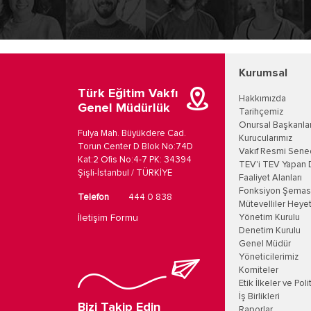
Kurumsal
Türk Eğitim Vakfı
Hakkımızda
Genel Müdürlük
Tarihçemiz
Onursal Başkanla
Fulya Mah. Büyükdere Cad.
Kurucularımız
Torun Center D Blok No:74D
Vakıf Resmi Sene
Kat:2 Ofis No:4-7 PK: 34394
TEV'i TEV Yapan 
Şişli-İstanbul / TÜRKİYE
Faaliyet Alanları
Fonksiyon Şemas
Telefon
444 0 838
Mütevelliler Heyet
İletişim Formu
Yönetim Kurulu
Denetim Kurulu
Genel Müdür
Yöneticilerimiz
Komiteler
Etik İlkeler ve Poli
İş Birlikleri
Bizi Takip Edin
Raporlar