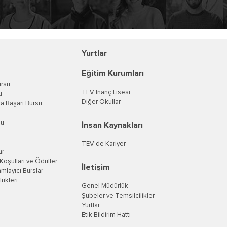
Yurtlar
Eğitim Kurumları
ursu
TEV İnanç Lisesi
u
Diğer Okullar
a Başarı Bursu
su
İnsan Kaynakları
TEV’de Kariyer
ar
oşulları ve Ödüller
İletişim
mlayıcı Burslar
ükleri
Genel Müdürlük
Şubeler ve Temsilcilikler
Yurtlar
Etik Bildirim Hattı