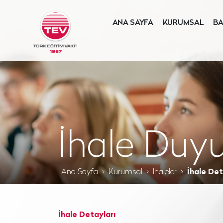
ANA SAYFA
KURUMSAL
BA
İhale Duyu
Ana Sayfa
Kurumsal
İhaleler
İhale Det
İhale Detayları