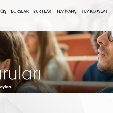
ĞIŞ
BURSLAR
YURTLAR
TEV İNANÇ
TEV KONSEPT
ruları
ayları