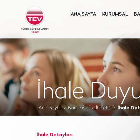
ANA SAYFA
KURUMSAL
BA
İhale Duyu
Ana Sayfa
Kurumsal
İhaleler
İhale Det
İhale Detayları