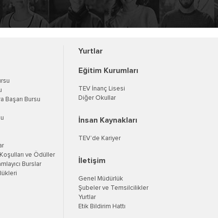
Yurtlar
Eğitim Kurumları
ursu
TEV İnanç Lisesi
u
Diğer Okullar
a Başarı Bursu
su
İnsan Kaynakları
TEV’de Kariyer
ar
oşulları ve Ödüller
İletişim
mlayıcı Burslar
ükleri
Genel Müdürlük
Şubeler ve Temsilcilikler
Yurtlar
Etik Bildirim Hattı