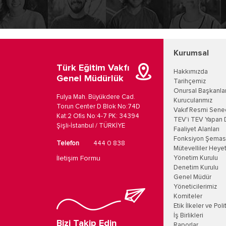
Kurumsal
Türk Eğitim Vakfı
Hakkımızda
Genel Müdürlük
Tarihçemiz
Onursal Başkanla
Fulya Mah. Büyükdere Cad.
Kurucularımız
Torun Center D Blok No:74D
Vakıf Resmi Sene
Kat:2 Ofis No:4-7 PK: 34394
TEV'i TEV Yapan 
Şişli-İstanbul / TÜRKİYE
Faaliyet Alanları
Fonksiyon Şemas
Telefon
444 0 838
Mütevelliler Heyet
İletişim Formu
Yönetim Kurulu
Denetim Kurulu
Genel Müdür
Yöneticilerimiz
Komiteler
Etik İlkeler ve Poli
İş Birlikleri
Bizi Takip Edin
Raporlar