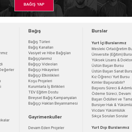
BAĞIŞ YAP
Bağış
Burslar
Bağış Türleri
Yurt İçi Burslarımız
Bağış Kanalları
Mesleki Ortaöğretim B
rımız
Vasiyet ve Hibe Bağışları
Üniversite (Eğitim) Burs
Bağışçılarımız
Yüksek Lisans & Doktor
di
Bağışçı Videoları
Üstün Başarı Bursu
Değerler
Bağışçı Hikayeleri
Üstün Başarı Sanat Bur
Bağışçı Etkinlikleri
Kız Öğrenci Yurt Bursu
ı
Koşu Projeleri
Kimler Başvurabilir?
i
Kurumlarla İş Birlikleri
Başvuru Süreci & Adıml
TEV Eğitim Dostu
Ödeme Süreci, Devam K
Bireysel Bağış Kampanyaları
Başarı Ödülleri ve Tama
Bağışçı Hakları Beyannamesi
Bursiyer Hak & Yükümlül
Vicdani Yükümlülük
Sıkça Sorulan Sorular
Gayrimenkuller
tikalar
Yurt Dışı Burslarımız
Devam Eden Projeler