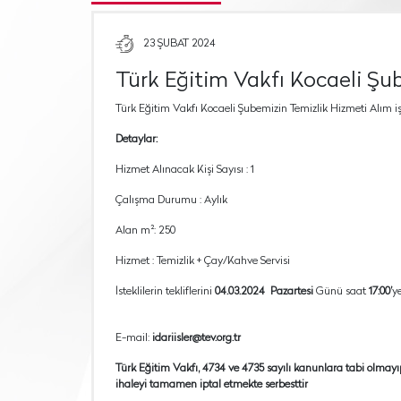
23 ŞUBAT 2024
Türk Eğitim Vakfı Kocaeli Şub
Türk Eğitim Vakfı Kocaeli Şubemizin Temizlik Hizmeti Alım i
Detaylar:
Hizmet Alınacak Kişi Sayısı : 1
Çalışma Durumu : Aylık
Alan m²: 250
Hizmet : Temizlik + Çay/Kahve Servisi
İsteklilerin tekliflerini
04.03.2024 Pazartesi
Günü saat
17:00’
ye
E-mail:
idariisler@tev.org.tr
Türk Eğitim Vakfı, 4734 ve 4735 sayılı kanunlara tabi olmay
ihaleyi tamamen iptal etmekte serbesttir