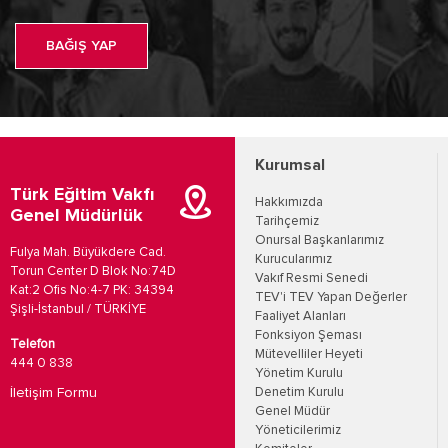
BAĞIŞ YAP
Kurumsal
Türk Eğitim Vakfı
Hakkımızda
Genel Müdürlük
Tarihçemiz
Onursal Başkanlarımız
Fulya Mah. Büyükdere Cad.
Kurucularımız
Torun Center D Blok No:74D
Vakıf Resmi Senedi
Kat:2 Ofis No:4-7 PK: 34394
TEV'i TEV Yapan Değerler
Şişli-İstanbul / TÜRKİYE
Faaliyet Alanları
Fonksiyon Şeması
Telefon
Mütevelliler Heyeti
444 0 838
Yönetim Kurulu
İletişim Formu
Denetim Kurulu
Genel Müdür
Yöneticilerimiz