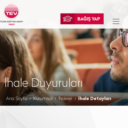
İhale Duyuruları
Ana Sayfa
Kurumsal
İhaleler
İhale Detayları