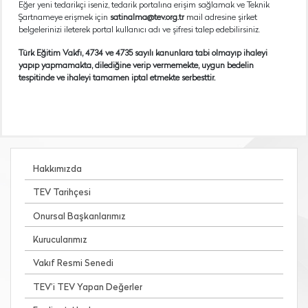
Eğer yeni tedarikçi iseniz, tedarik portalına erişim sağlamak ve Teknik
Şartnameye erişmek için
satinalma@tev.org.tr
mail adresine şirket
belgelerinizi ileterek portal kullanıcı adı ve şifresi talep edebilirsiniz.
Türk Eğitim Vakfı, 4734 ve 4735 sayılı kanunlara tabi olmayıp ihaleyi
yapıp yapmamakta, dilediğine verip vermemekte, uygun bedelin
tespitinde ve ihaleyi tamamen iptal etmekte serbesttir.
Hakkımızda
TEV Tarihçesi
Onursal Başkanlarımız
Kurucularımız
Vakıf Resmi Senedi
TEV’i TEV Yapan Değerler