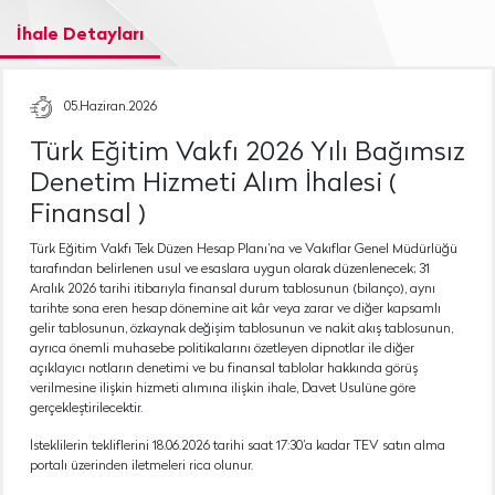
İhale Detayları
05.Haziran.2026
Türk Eğitim Vakfı 2026 Yılı Bağımsız
Denetim Hizmeti Alım İhalesi (
Finansal )
Türk Eğitim Vakfı Tek Düzen Hesap Planı’na ve Vakıflar Genel Müdürlüğü
tarafından belirlenen usul ve esaslara uygun olarak düzenlenecek; 31
Aralık 2026 tarihi itibarıyla finansal durum tablosunun (bilanço), aynı
tarihte sona eren hesap dönemine ait kâr veya zarar ve diğer kapsamlı
gelir tablosunun, özkaynak değişim tablosunun ve nakit akış tablosunun,
ayrıca önemli muhasebe politikalarını özetleyen dipnotlar ile diğer
açıklayıcı notların denetimi ve bu finansal tablolar hakkında görüş
verilmesine ilişkin hizmeti alımına ilişkin ihale, Davet Usulüne göre
gerçekleştirilecektir.
İsteklilerin tekliflerini 18.06.2026 tarihi saat 17:30’a kadar TEV satın alma
portalı üzerinden iletmeleri rica olunur.