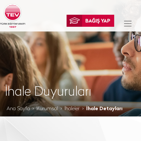
İhale Duyuruları
Ana Sayfa
Kurumsal
İhaleler
İhale Detayları