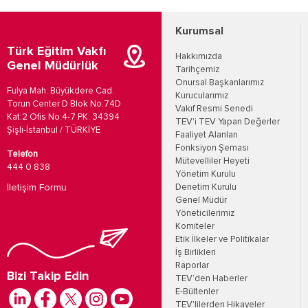
Kurumsal
Türk Eğitim Vakfı
Hakkımızda
Genel Müdürlük
Tarihçemiz
Onursal Başkanlarımız
Fulya Mah. Büyükdere Cad.
Kurucularımız
Torun Center D Blok No:74D
Vakıf Resmi Senedi
Kat:2 Ofis No:4-7 PK: 34394
TEV'i TEV Yapan Değerler
Şişli-İstanbul / TÜRKİYE
Faaliyet Alanları
Fonksiyon Şeması
Telefon
Mütevelliler Heyeti
444 0 838
Yönetim Kurulu
İletişim Formu
Denetim Kurulu
Genel Müdür
Yöneticilerimiz
Komiteler
Etik İlkeler ve Politikalar
İş Birlikleri
Raporlar
Bizi Takip Edin
TEV’den Haberler
E-Bültenler
TEV'lilerden Hikayeler