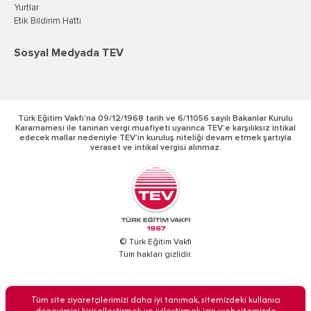
Yurtlar
Etik Bildirim Hattı
Sosyal Medyada TEV
Türk Eğitim Vakfı’na 09/12/1968 tarih ve 6/11056 sayılı Bakanlar Kurulu
Kararnamesi ile tanınan vergi muafiyeti uyarınca TEV’e karşılıksız intikal
edecek mallar nedeniyle TEV’in kuruluş niteliği devam etmek şartıyla
veraset ve intikal vergisi alınmaz.
© Türk Eğitim Vakfı
Tüm hakları gizlidir.
BİZİ ARAYIN
Tüm site ziyaretçilerimizi daha iyi tanımak, sitemizdeki kullanıcı
deneyimini kişiselleştirmek ve iyileştirmek için web sitemizde