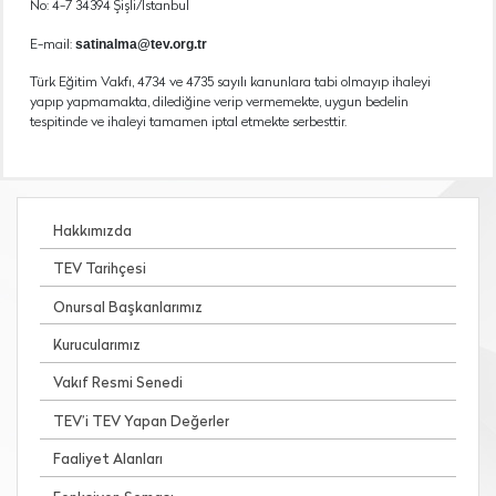
No: 4-7 34394 Şişli/İstanbul
satinalma@tev.org.tr
E-mail:
Türk Eğitim Vakfı, 4734 ve 4735 sayılı kanunlara tabi olmayıp ihaleyi
yapıp yapmamakta, dilediğine verip vermemekte, uygun bedelin
tespitinde ve ihaleyi tamamen iptal etmekte serbesttir.
Hakkımızda
TEV Tarihçesi
Onursal Başkanlarımız
Kurucularımız
Vakıf Resmi Senedi
TEV’i TEV Yapan Değerler
Faaliyet Alanları