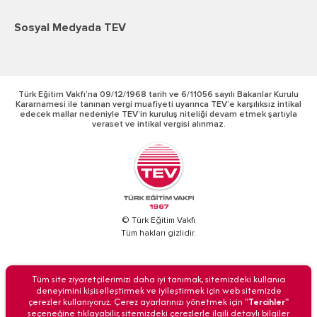
Sosyal Medyada TEV
Türk Eğitim Vakfı’na 09/12/1968 tarih ve 6/11056 sayılı Bakanlar Kurulu
Kararnamesi ile tanınan vergi muafiyeti uyarınca TEV’e karşılıksız intikal
edecek mallar nedeniyle TEV’in kuruluş niteliği devam etmek şartıyla
veraset ve intikal vergisi alınmaz.
© Türk Eğitim Vakfı
Tüm hakları gizlidir.
BİZİ ARAYIN
Tüm site ziyaretçilerimizi daha iyi tanımak, sitemizdeki kullanıcı
deneyimini kişiselleştirmek ve iyileştirmek için web sitemizde
çerezler kullanıyoruz. Çerez ayarlarınızı yönetmek için "
Tercihler
"
seçeneğine tıklayabilir, sitemizdeki çerezlerle ilgili detaylı bilgiler