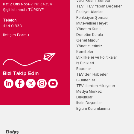
Vakıf Resmi Senedi
Kat:2 Ofis No:4-7 PK: 34394
TEV'i TEV Yapan Değerler
Şişli-İstanbul / TÜRKİYE
Faaliyet Alanları
Fonksiyon Şeması
Telefon
Mütevelliler Heyeti
444 0 838
Yönetim Kurulu
İletişim Formu
Denetim Kurulu
Genel Müdür
Yöneticilerimiz
Komiteler
Etik İlkeler ve Politikalar
İş Birlikleri
Raporlar
Bizi Takip Edin
TEV’den Haberler
E-Bültenler
TEV'lilerden Hikayeler
Medya Merkezi
Duyurular
İhale Duyuruları
Eğitim Kurumlarımız
Bağış