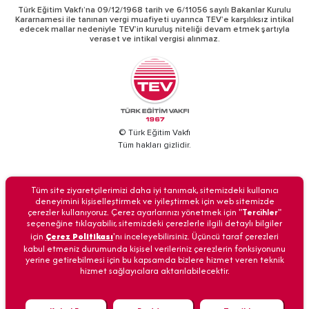
Türk Eğitim Vakfı’na 09/12/1968 tarih ve 6/11056 sayılı Bakanlar Kurulu
Kararnamesi ile tanınan vergi muafiyeti uyarınca TEV’e karşılıksız intikal
edecek mallar nedeniyle TEV’in kuruluş niteliği devam etmek şartıyla
veraset ve intikal vergisi alınmaz.
© Türk Eğitim Vakfı
Tüm hakları gizlidir.
BİZİ ARAYIN
Tüm site ziyaretçilerimizi daha iyi tanımak, sitemizdeki kullanıcı
deneyimini kişiselleştirmek ve iyileştirmek için web sitemizde
çerezler kullanıyoruz. Çerez ayarlarınızı yönetmek için "
Tercihler
"
seçeneğine tıklayabilir, sitemizdeki çerezlerle ilgili detaylı bilgiler
için
Çerez Politikası
'nı inceleyebilirsiniz. Üçüncü taraf çerezleri
Anasayfa
İletişim
Veri Güvenliği
Kişisel Verilerin Korunması
kabul etmeniz durumunda kişisel verileriniz çerezlerin fonksiyonunu
yerine getirebilmesi için bu kapsamda bizlere hizmet veren teknik
hizmet sağlayıcılara aktarılabilecektir.