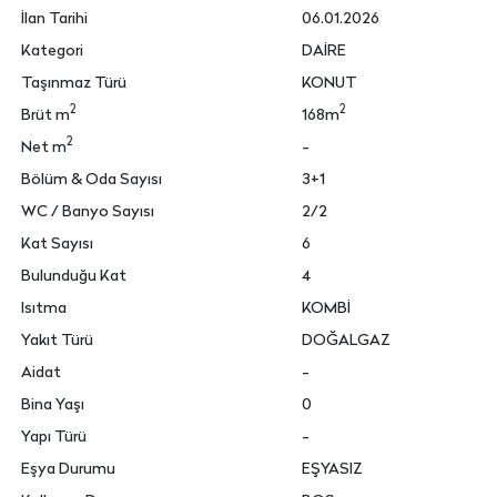
İlan Tarihi
06.01.2026
Kategori
DAİRE
Taşınmaz Türü
KONUT
2
2
Brüt m
168m
2
Net m
-
Bölüm & Oda Sayısı
3+1
WC / Banyo Sayısı
2/2
Kat Sayısı
6
Bulunduğu Kat
4
Isıtma
KOMBİ
Yakıt Türü
DOĞALGAZ
Aidat
-
Bina Yaşı
0
Yapı Türü
-
Eşya Durumu
EŞYASIZ