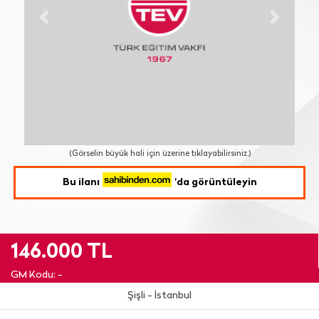
Previous
Next
(Görselin büyük hali için üzerine tıklayabilirsiniz.)
Bu ilanı
'da görüntüleyin
146.000 TL
GM Kodu: -
Şişli - İstanbul