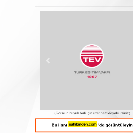
Previous
(Görselin büyük hali için üzerine tıklayabilirsiniz.)
Bu ilanı
'da görüntüleyin