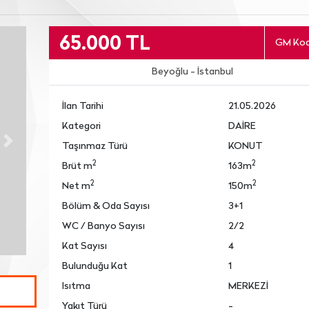
65.000 TL
GM Kod
Beyoğlu - İstanbul
İlan Tarihi
21.05.2026
Kategori
DAİRE
Taşınmaz Türü
KONUT
Next
2
2
Brüt m
163m
2
2
Net m
150m
Bölüm & Oda Sayısı
3+1
WC / Banyo Sayısı
2/2
Kat Sayısı
4
Bulunduğu Kat
1
Isıtma
MERKEZİ
Yakıt Türü
-