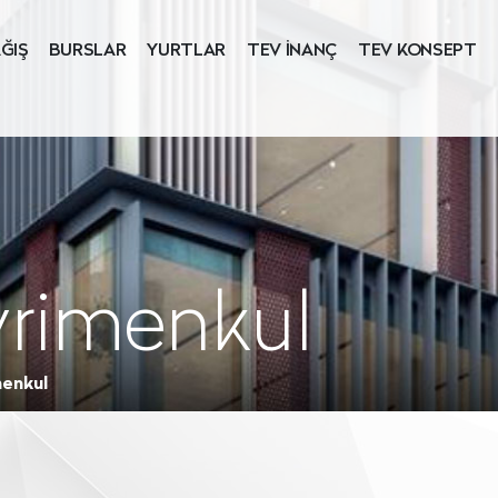
ĞIŞ
BURSLAR
YURTLAR
TEV İNANÇ
TEV KONSEPT
yrimenkul
menkul