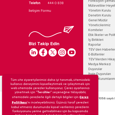
Fonksiyon Şemas
Telefon
444 0 838
Mütevelliler Heyet
İletişim Formu
Yönetim Kurulu
Denetim Kurulu
Genel Müdür
Yöneticilerimiz
Komiteler
Etik İlkeler ve Poli
İş Birlikleri
Bizi Takip Edin
Raporlar
TEV’den Haberle
E-Bültenler
TEV'lilerden Hika
Medya Merkezi
Duyurular
İhale Duyuruları
Tüm site ziyaretçilerimizi daha iyi tanımak, sitemizdeki
Eğitim Kurumlarım
kullanıcı deneyimini kişiselleştirmek ve iyileştirmek için
web sitemizde çerezler kullanıyoruz. Çerez ayarlarınızı
yönetmek için "
Tercihler
" seçeneğine tıklayabilir,
sitemizdeki çerezlerle ilgili detaylı bilgiler için
Çerez
Türk Eğitim Vakfı’na 09/12/1968 tarih ve 6/11056 sayılı 
Politikası
'nı inceleyebilirsiniz. Üçüncü taraf çerezleri
kabul etmeniz durumunda kişisel verileriniz çerezlerin
fonksiyonunu yerine getirebilmesi için bu kapsamda