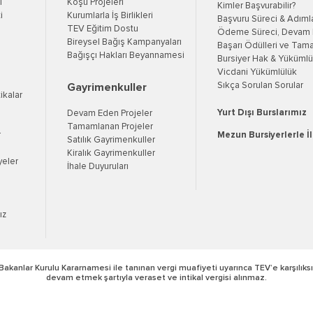
ı
Koşu Projeleri
Kimler Başvurabilir?
i
Kurumlarla İş Birlikleri
Başvuru Süreci & Adıml
TEV Eğitim Dostu
Ödeme Süreci, Devam K
Bireysel Bağış Kampanyaları
Başarı Ödülleri ve Tama
Bağışçı Hakları Beyannamesi
Bursiyer Hak & Yükümlül
Vicdani Yükümlülük
Sıkça Sorulan Sorular
Gayrimenkuller
tikalar
Yurt Dışı Burslarımız
Devam Eden Projeler
Tamamlanan Projeler
r
Mezun Bursiyerlerle İ
Satılık Gayrimenkuller
Kiralık Gayrimenkuller
yeler
İhale Duyuruları
ız
Bakanlar Kurulu Kararnamesi ile tanınan vergi muafiyeti uyarınca TEV’e karşılıksı
devam etmek şartıyla veraset ve intikal vergisi alınmaz.