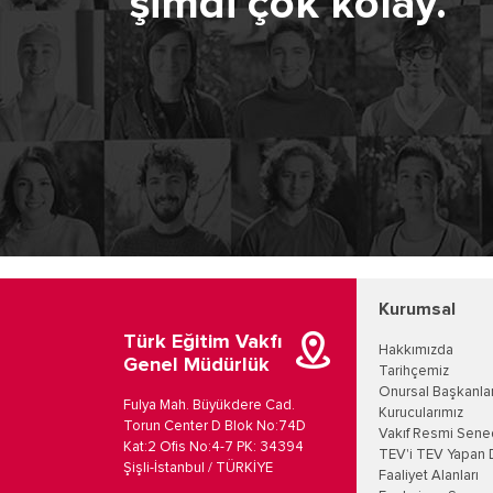
şimdi çok kolay.
Kurumsal
Türk Eğitim Vakfı
Hakkımızda
Genel Müdürlük
Tarihçemiz
Onursal Başkanla
Fulya Mah. Büyükdere Cad.
Kurucularımız
Torun Center D Blok No:74D
Vakıf Resmi Sene
Kat:2 Ofis No:4-7 PK: 34394
TEV'i TEV Yapan 
Şişli-İstanbul / TÜRKİYE
Faaliyet Alanları