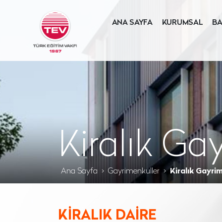
ANA SAYFA
KURUMSAL
BA
Kiralık Ga
Ana Sayfa
Gayrimenkuller
Kiralık Gayri
KİRALIK DAİRE