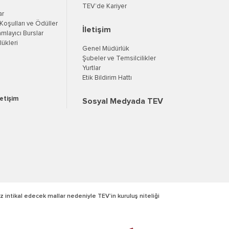
TEV’de Kariyer
ar
oşulları ve Ödüller
İletişim
mlayıcı Burslar
ükleri
Genel Müdürlük
Şubeler ve Temsilcilikler
Yurtlar
Etik Bildirim Hattı
letişim
Sosyal Medyada TEV
z intikal edecek mallar nedeniyle TEV’in kuruluş niteliği