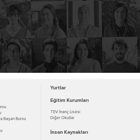
Yurtlar
Eğitim Kurumları
ursu
TEV İnanç Lisesi
u
Diğer Okullar
a Başarı Bursu
su
İnsan Kaynakları