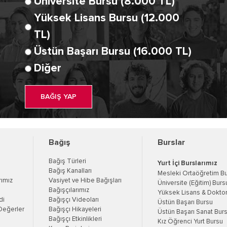
Üniversite Bursu (8.000 TL)
Yüksek Lisans Bursu (12.000
TL)
Üstün Başarı Bursu (16.000 TL)
Diğer
BAĞIŞ YAP
Bağış
Burslar
Bağış Türleri
Yurt İçi Burslarımız
Bağış Kanalları
Mesleki Ortaöğretim B
rımız
Vasiyet ve Hibe Bağışları
Üniversite (Eğitim) Burs
Bağışçılarımız
Yüksek Lisans & Doktor
di
Bağışçı Videoları
Üstün Başarı Bursu
Değerler
Bağışçı Hikayeleri
Üstün Başarı Sanat Bur
Bağışçı Etkinlikleri
Kız Öğrenci Yurt Bursu