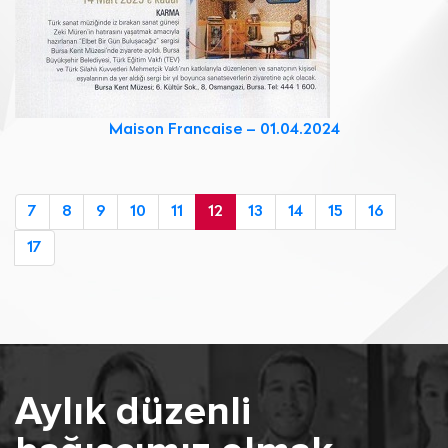
Maison Francaise – 01.04.2024
7
8
9
10
11
12
13
14
15
16
17
Aylık düzenli