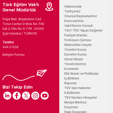
Türk Eğitim Vakfı
Hakkımızda
Genel Müdürlük
Tarihçemiz
Onursal Başkanlarımız
Fulya Mah. Büyükdere Cad.
Kurucularımız
Torun Center D Blok No:74D
Vakıf Resmi Senedi
Kat:2 Ofis No:4-7 PK: 34394
TEV'i TEV Yapan Değerler
Şişli-İstanbul / TÜRKİYE
Faaliyet Alanları
Fonksiyon Şeması
Telefon
Mütevelliler Heyeti
444 0 838
Yönetim Kurulu
İletişim Formu
Denetim Kurulu
Genel Müdür
Yöneticilerimiz
Komiteler
Etik İlkeler ve Politikalar
İş Birlikleri
Raporlar
Bizi Takip Edin
TEV’den Haberler
E-Bültenler
TEV'lilerden Hikayeler
Medya Merkezi
Duyurular
İhale Duyuruları