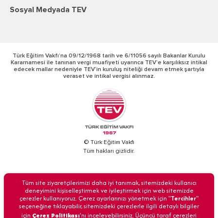
Sosyal Medyada TEV
Türk Eğitim Vakfı’na 09/12/1968 tarih ve 6/11056 sayılı Bakanlar Kurulu
Kararnamesi ile tanınan vergi muafiyeti uyarınca TEV’e karşılıksız intikal
edecek mallar nedeniyle TEV’in kuruluş niteliği devam etmek şartıyla
veraset ve intikal vergisi alınmaz.
© Türk Eğitim Vakfı
Tüm hakları gizlidir.
BİZİ ARAYIN
Tüm site ziyaretçilerimizi daha iyi tanımak, sitemizdeki kullanıcı
deneyimini kişiselleştirmek ve iyileştirmek için web sitemizde
çerezler kullanıyoruz. Çerez ayarlarınızı yönetmek için "
Tercihler
"
seçeneğine tıklayabilir, sitemizdeki çerezlerle ilgili detaylı bilgiler
için
Çerez Politikası
'nı inceleyebilirsiniz. Üçüncü taraf çerezleri