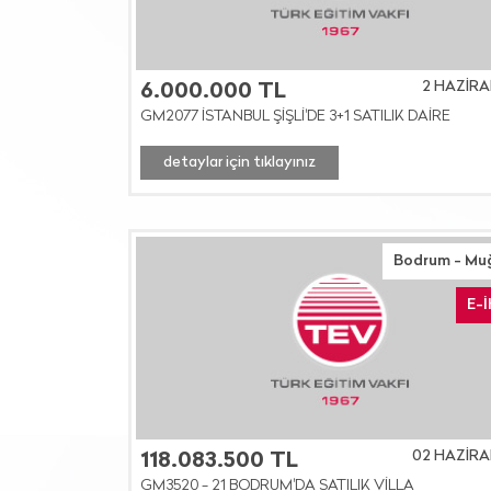
2 HAZİRA
6.000.000 TL
GM2077 İSTANBUL ŞİŞLİ'DE 3+1 SATILIK DAİRE
detaylar için tıklayınız
Bodrum - Mu
E-
02 HAZİRA
118.083.500 TL
GM3520 - 21 BODRUM'DA SATILIK VİLLA