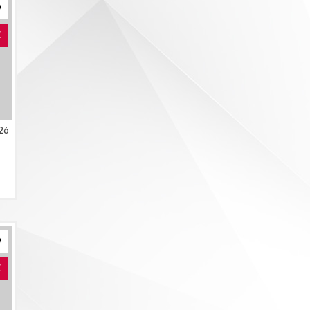
E
26
E