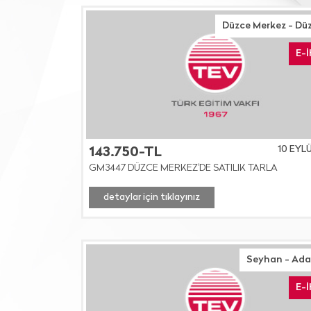
Düzce Merkez - Dü
E-
10 EYL
143.750-TL
GM3447 DÜZCE MERKEZ'DE SATILIK TARLA
detaylar için tıklayınız
Seyhan - Ad
E-