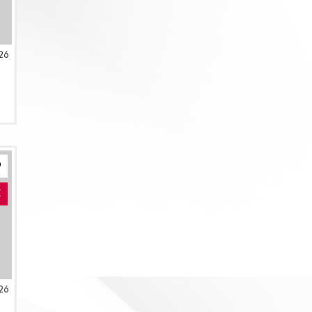
26
E
26