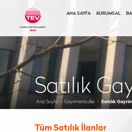
ANA SAYFA
KURUMSAL
BA
Satılık Ga
Ana Sayfa
Gayrimenkuller
Satılık Gayri
Tüm Satılık İlanlar