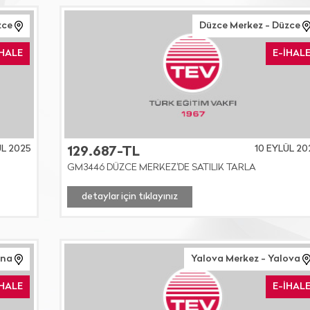
zce
Düzce Merkez - Düzce
İHALE
E-İHAL
ÜL 2025
10 EYLÜL 20
129.687-TL
GM3446 DÜZCE MERKEZ'DE SATILIK TARLA
detaylar için tıklayınız
ana
Yalova Merkez - Yalova
İHALE
E-İHAL