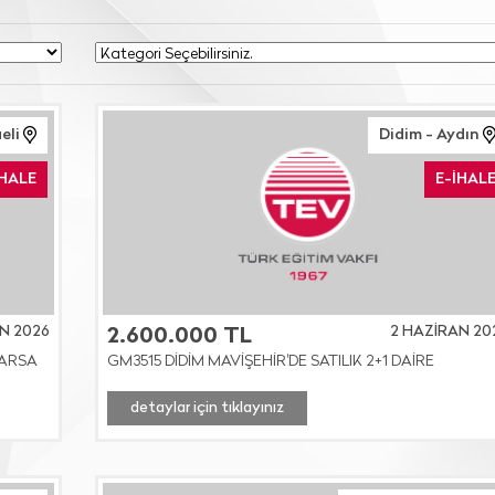
eli
Didim - Aydın
İHALE
E-İHAL
N 2026
2 HAZİRAN 20
2.600.000 TL
 ARSA
GM3515 DİDİM MAVİŞEHİR'DE SATILIK 2+1 DAİRE
detaylar için tıklayınız