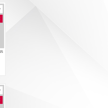
E
25
E