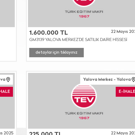
22 Mayıs 20
1.600.000 TL
GM3139 YALOVA MERKEZ'DE SATILIK DAİRE HİSSESİ
detaylar için tıklayınız
ova
Yalova Merkez - Yalova
İHALE
E-İHAL
ıs 2025
22 Mayıs 20
225.000 TL