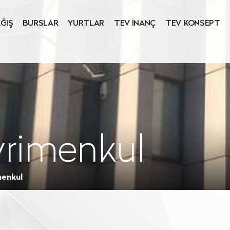
ĞIŞ
BURSLAR
YURTLAR
TEV İNANÇ
TEV KONSEPT
yrimenkul
menkul