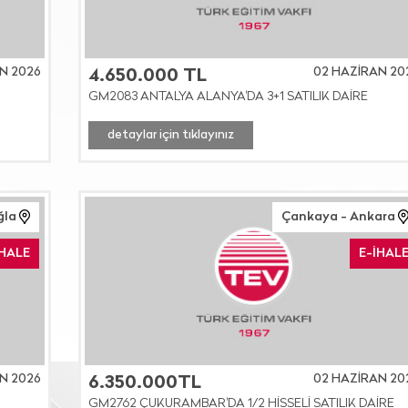
N 2026
02 HAZİRAN 20
4.650.000 TL
GM2083 ANTALYA ALANYA'DA 3+1 SATILIK DAİRE
detaylar için tıklayınız
ğla
Çankaya - Ankara
İHALE
E-İHAL
N 2026
02 HAZİRAN 20
6.350.000TL
GM2762 ÇUKURAMBAR'DA 1/2 HİSSELİ SATILIK DAİRE