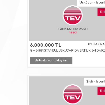
Üsküdar - İstan
E-
02 HAZİRA
6.000.000 TL
GM3489 İSTANBUL ÜSKÜDAR' DA SATILIK 3+1 DAİR
detaylar için tıklayınız
Şişli - İsta
E-