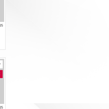
25
E
25