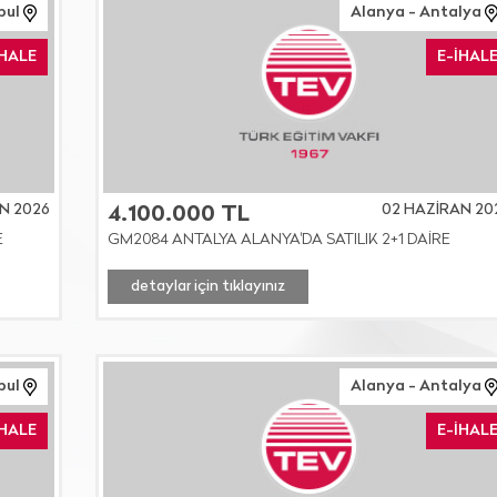
bul
Alanya - Antalya
İHALE
E-İHAL
N 2026
02 HAZİRAN 20
4.100.000 TL
E
GM2084 ANTALYA ALANYA'DA SATILIK 2+1 DAİRE
detaylar için tıklayınız
nbul
Alanya - Antalya
İHALE
E-İHAL