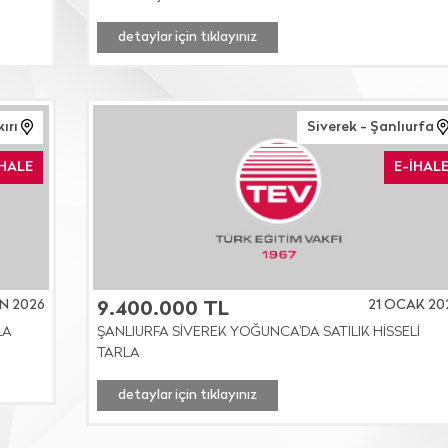
detaylar için tıklayınız
kırı
Siverek - Şanlıurfa
İHALE
E-İHAL
N 2026
21 OCAK 20
9.400.000 TL
LA
ŞANLIURFA SİVEREK YOĞUNCA'DA SATILIK HİSSELİ
TARLA
detaylar için tıklayınız