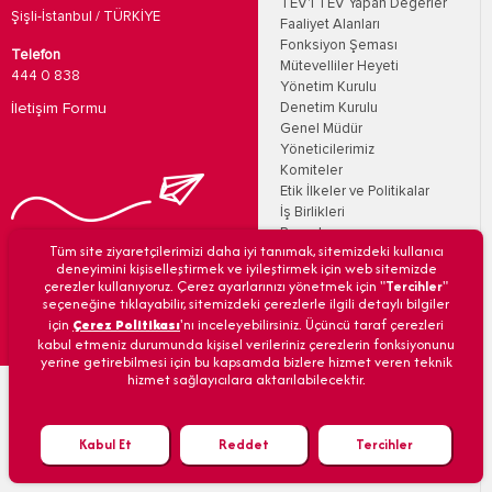
TEV'i TEV Yapan Değerler
Şişli-İstanbul / TÜRKİYE
Faaliyet Alanları
Fonksiyon Şeması
Telefon
Mütevelliler Heyeti
444 0 838
Yönetim Kurulu
İletişim Formu
Denetim Kurulu
Genel Müdür
Yöneticilerimiz
Komiteler
Etik İlkeler ve Politikalar
İş Birlikleri
Raporlar
Bizi Takip Edin
Tüm site ziyaretçilerimizi daha iyi tanımak, sitemizdeki kullanıcı
TEV’den Haberler
deneyimini kişiselleştirmek ve iyileştirmek için web sitemizde
E-Bültenler
çerezler kullanıyoruz. Çerez ayarlarınızı yönetmek için "
Tercihler
"
TEV'lilerden Hikayeler
seçeneğine tıklayabilir, sitemizdeki çerezlerle ilgili detaylı bilgiler
Medya Merkezi
için
Çerez Politikası
'nı inceleyebilirsiniz. Üçüncü taraf çerezleri
Duyurular
kabul etmeniz durumunda kişisel verileriniz çerezlerin fonksiyonunu
İhale Duyuruları
yerine getirebilmesi için bu kapsamda bizlere hizmet veren teknik
hizmet sağlayıcılara aktarılabilecektir.
Eğitim Kurumlarımız
Kabul Et
Reddet
Tercihler
Bağış