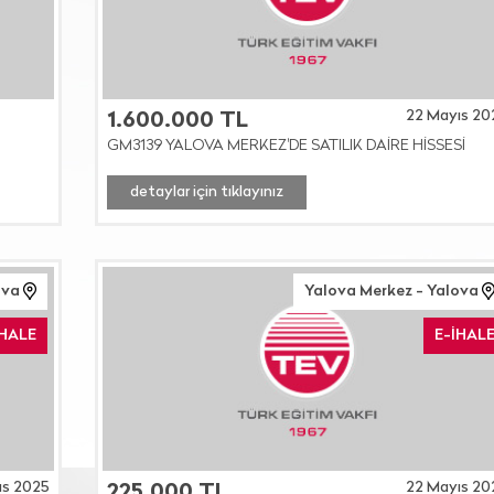
22 Mayıs 20
1.600.000 TL
GM3139 YALOVA MERKEZ'DE SATILIK DAİRE HİSSESİ
detaylar için tıklayınız
ova
Yalova Merkez - Yalova
İHALE
E-İHAL
ıs 2025
22 Mayıs 20
225.000 TL