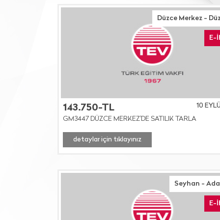
Düzce Merkez - Dü
E-
10 EYL
143.750-TL
GM3447 DÜZCE MERKEZ'DE SATILIK TARLA
detaylar için tıklayınız
Seyhan - Ad
E-