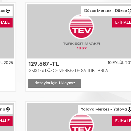
zce
Düzce Merkez - Düzce
İHALE
E-İHAL
ÜL 2025
10 EYLÜL 20
129.687-TL
GM3446 DÜZCE MERKEZ'DE SATILIK TARLA
detaylar için tıklayınız
ana
Yalova Merkez - Yalova
İHALE
E-İHAL