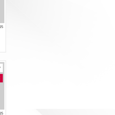
25
E
25