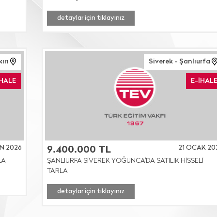
detaylar için tıklayınız
kırı
Siverek - Şanlıurfa
İHALE
E-İHAL
N 2026
21 OCAK 20
9.400.000 TL
LA
ŞANLIURFA SİVEREK YOĞUNCA'DA SATILIK HİSSELİ
TARLA
detaylar için tıklayınız