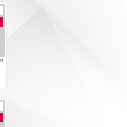
E
25
E