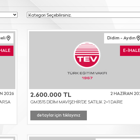
eli
Didim - Aydın
İHALE
E-İHAL
N 2026
2 HAZİRAN 20
2.600.000 TL
 ARSA
GM3515 DİDİM MAVİŞEHİR'DE SATILIK 2+1 DAİRE
detaylar için tıklayınız