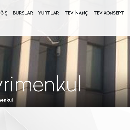
ĞIŞ
BURSLAR
YURTLAR
TEV İNANÇ
TEV KONSEPT
yrimenkul
menkul