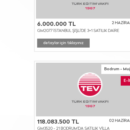
2 HAZİRA
6.000.000 TL
GM2077 İSTANBUL ŞİŞLİ'DE 3+1 SATILIK DAİRE
detaylar için tıklayınız
Bodrum - Mu
E-
02 HAZİRA
118.083.500 TL
GM3520 - 21 BODRUM'DA SATILIK VİLLA