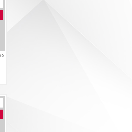
E
26
E