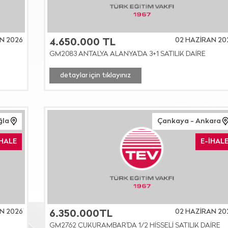
N 2026
02 HAZİRAN 20
4.650.000 TL
GM2083 ANTALYA ALANYA'DA 3+1 SATILIK DAİRE
detaylar için tıklayınız
ğla
Çankaya - Ankara
İHALE
E-İHAL
N 2026
02 HAZİRAN 20
6.350.000TL
GM2762 ÇUKURAMBAR'DA 1/2 HİSSELİ SATILIK DAİRE