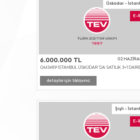
Üsküdar - İstan
E-
02 HAZİRA
6.000.000 TL
GM3489 İSTANBUL ÜSKÜDAR' DA SATILIK 3+1 DAİR
detaylar için tıklayınız
Şişli - İsta
E-