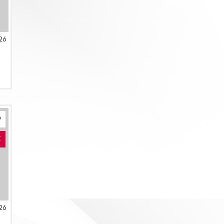
26
E
26