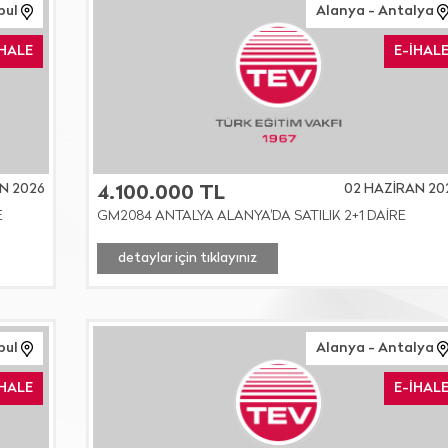
bul
Alanya - Antalya
İHALE
E-İHAL
N 2026
02 HAZİRAN 20
4.100.000 TL
E
GM2084 ANTALYA ALANYA'DA SATILIK 2+1 DAİRE
detaylar için tıklayınız
nbul
Alanya - Antalya
İHALE
E-İHAL