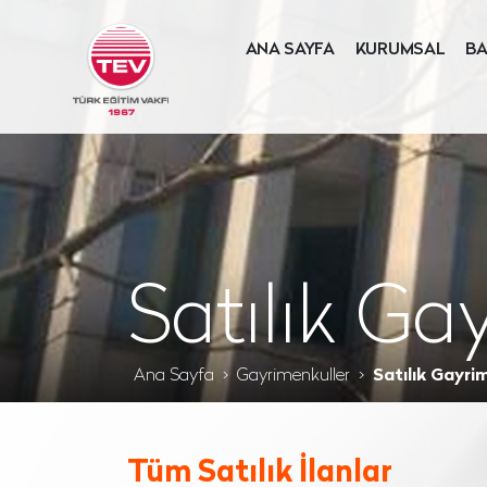
ANA SAYFA
KURUMSAL
BA
Satılık Ga
Ana Sayfa
Gayrimenkuller
Satılık Gayri
Tüm Satılık İlanlar