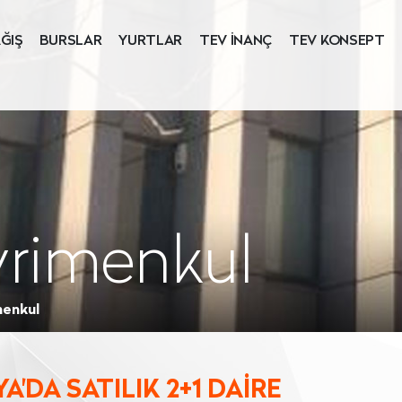
ĞIŞ
BURSLAR
YURTLAR
TEV İNANÇ
TEV KONSEPT
yrimenkul
menkul
'DA SATILIK 2+1 DAİRE