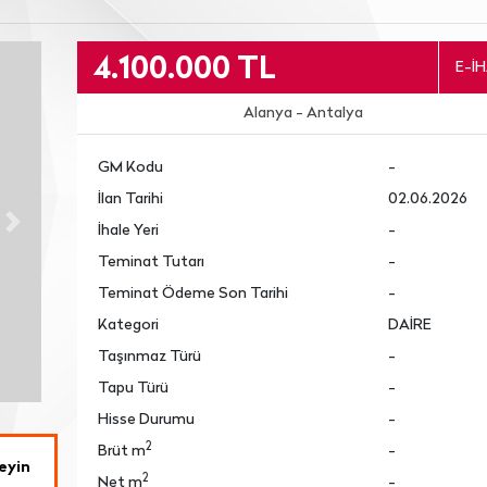
4.100.000 TL
E-İ
Alanya - Antalya
GM Kodu
-
İlan Tarihi
02.06.2026
İhale Yeri
-
Next
Teminat Tutarı
-
Teminat Ödeme Son Tarihi
-
Kategori
DAİRE
Taşınmaz Türü
-
Tapu Türü
-
Hisse Durumu
-
2
Brüt m
-
eyin
2
Net m
-