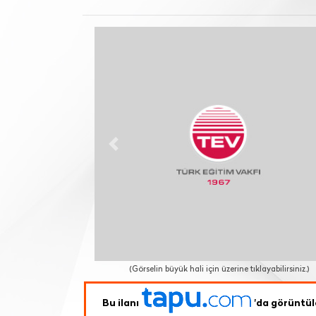
Previous
(Görselin büyük hali için üzerine tıklayabilirsiniz.)
Bu ilanı
'da görüntül