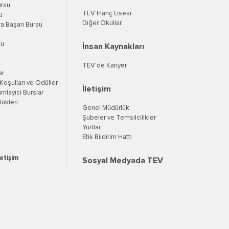
ursu
TEV İnanç Lisesi
u
Diğer Okullar
a Başarı Bursu
su
İnsan Kaynakları
TEV’de Kariyer
ar
oşulları ve Ödüller
İletişim
mlayıcı Burslar
ükleri
Genel Müdürlük
Şubeler ve Temsilcilikler
Yurtlar
Etik Bildirim Hattı
letişim
Sosyal Medyada TEV