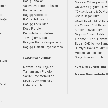
Bağış Kanalları
Mesleki Ortaöğretim B
rımız
Vasiyet ve Hibe Bağışları
Üniversite (Eğitim) Burs
Bağışçılarımız
Yüksek Lisans & Doktor
di
Bağışçı Videoları
Üstün Başarı Bursu
Değerler
Bağışçı Hikayeleri
Üstün Başarı Sanat Bur
Bağışçı Etkinlikleri
Kız Öğrenci Yurt Bursu
ı
Koşu Projeleri
Kimler Başvurabilir?
i
Kurumlarla İş Birlikleri
Başvuru Süreci & Adıml
TEV Eğitim Dostu
Ödeme Süreci, Devam K
Bireysel Bağış Kampanyaları
Başarı Ödülleri ve Tama
Bağışçı Hakları Beyannamesi
Bursiyer Hak & Yükümlül
Vicdani Yükümlülük
Sıkça Sorulan Sorular
Gayrimenkuller
tikalar
Yurt Dışı Burslarımız
Devam Eden Projeler
Tamamlanan Projeler
r
Mezun Bursiyerlerle İ
Satılık Gayrimenkuller
Kiralık Gayrimenkuller
yeler
İhale Duyuruları
ız