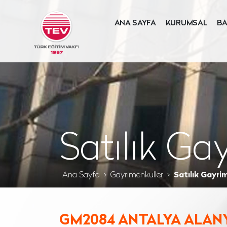
ANA SAYFA
KURUMSAL
BA
Satılık Ga
Ana Sayfa
Gayrimenkuller
Satılık Gayri
GM2084 ANTALYA ALANYA