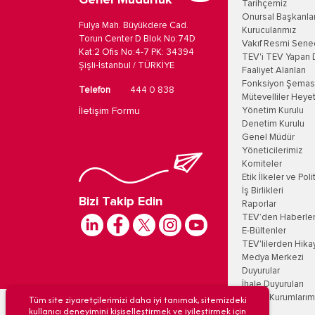
Genel Müdürlük
Tarihçemiz
Onursal Başkanla
Fulya Mah. Büyükdere Cad.
Kurucularımız
Torun Center D Blok No:74D
Vakıf Resmi Sene
Kat:2 Ofis No:4-7 PK: 34394
TEV'i TEV Yapan 
Şişli-İstanbul / TÜRKİYE
Faaliyet Alanları
Fonksiyon Şemas
Telefon
444 0 838
Mütevelliler Heyet
İletişim Formu
Yönetim Kurulu
Denetim Kurulu
Genel Müdür
Yöneticilerimiz
Komiteler
Etik İlkeler ve Poli
İş Birlikleri
Bizi Takip Edin
Raporlar
TEV’den Haberle
E-Bültenler
TEV'lilerden Hika
Medya Merkezi
Duyurular
İhale Duyuruları
Tüm site ziyaretçilerimizi daha iyi tanımak, sitemizdeki
Eğitim Kurumlarım
kullanıcı deneyimini kişiselleştirmek ve iyileştirmek için