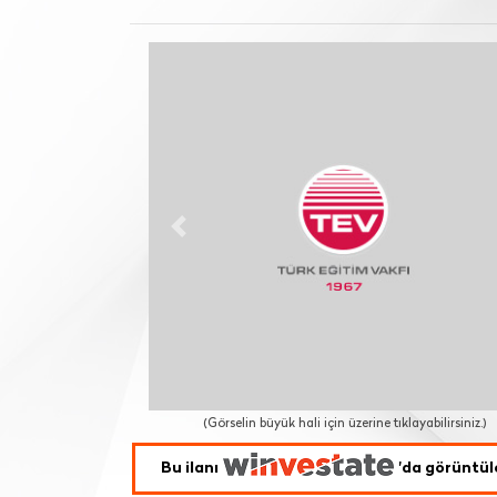
Previous
(Görselin büyük hali için üzerine tıklayabilirsiniz.)
Bu ilanı
'da görüntül