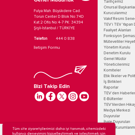
Genel Müdürlük
Tarihçemiz
Onursal Başkanla
Fulya Mah. Büyükdere Cad.
Kurucularımız
Torun Center D Blok No:74D
Vakıf Resmi Sene
Kat:2 Ofis No:4-7 PK: 34394
TEV'i TEV Yapan 
Şişli-İstanbul / TÜRKİYE
Faaliyet Alanları
Fonksiyon Şemas
Telefon
444 0 838
Mütevelliler Heyet
İletişim Formu
Yönetim Kurulu
Denetim Kurulu
Genel Müdür
Yöneticilerimiz
Komiteler
Etik İlkeler ve Poli
İş Birlikleri
Bizi Takip Edin
Raporlar
TEV’den Haberle
E-Bültenler
TEV'lilerden Hika
Medya Merkezi
Duyurular
İhale Duyuruları
Tüm site ziyaretçilerimizi daha iyi tanımak, sitemizdeki
Eğitim Kurumlarım
kullanıcı deneyimini kişiselleştirmek ve iyileştirmek için