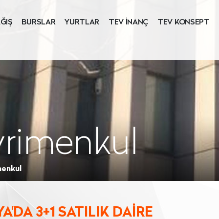
ĞIŞ
BURSLAR
YURTLAR
TEV İNANÇ
TEV KONSEPT
yrimenkul
menkul
'DA 3+1 SATILIK DAİRE