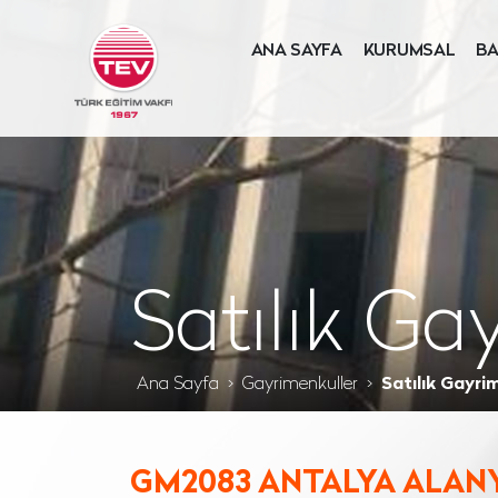
ANA SAYFA
KURUMSAL
BA
Satılık Ga
Ana Sayfa
Gayrimenkuller
Satılık Gayri
GM2083 ANTALYA ALANYA