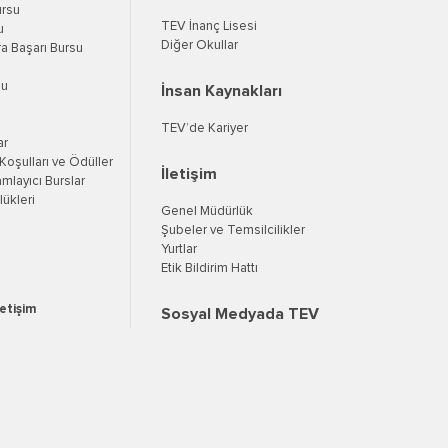
ursu
TEV İnanç Lisesi
u
Diğer Okullar
a Başarı Bursu
su
İnsan Kaynakları
TEV’de Kariyer
ar
oşulları ve Ödüller
İletişim
mlayıcı Burslar
ükleri
Genel Müdürlük
Şubeler ve Temsilcilikler
Yurtlar
Etik Bildirim Hattı
letişim
Sosyal Medyada TEV