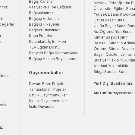
Bağış Kanalları
Mesleki Ortaöğretim B
rımız
Vasiyet ve Hibe Bağışları
Üniversite (Eğitim) Burs
Bağışçılarımız
Yüksek Lisans & Doktor
di
Bağışçı Videoları
Üstün Başarı Bursu
Değerler
Bağışçı Hikayeleri
Üstün Başarı Sanat Bur
Bağışçı Etkinlikleri
Kız Öğrenci Yurt Bursu
ı
Koşu Projeleri
Kimler Başvurabilir?
i
Kurumlarla İş Birlikleri
Başvuru Süreci & Adıml
TEV Eğitim Dostu
Ödeme Süreci, Devam K
Bireysel Bağış Kampanyaları
Başarı Ödülleri ve Tama
Bağışçı Hakları Beyannamesi
Bursiyer Hak & Yükümlül
Vicdani Yükümlülük
Sıkça Sorulan Sorular
Gayrimenkuller
tikalar
Yurt Dışı Burslarımız
Devam Eden Projeler
Tamamlanan Projeler
r
Mezun Bursiyerlerle İ
Satılık Gayrimenkuller
Kiralık Gayrimenkuller
yeler
İhale Duyuruları
ız