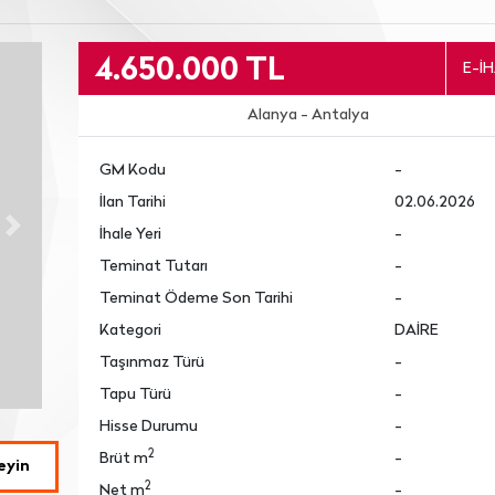
4.650.000 TL
E-İ
Alanya - Antalya
GM Kodu
-
İlan Tarihi
02.06.2026
İhale Yeri
-
Next
Teminat Tutarı
-
Teminat Ödeme Son Tarihi
-
Kategori
DAİRE
Taşınmaz Türü
-
Tapu Türü
-
Hisse Durumu
-
2
Brüt m
-
eyin
2
Net m
-