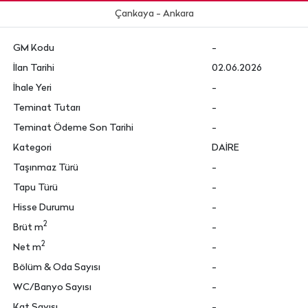
Çankaya - Ankara
GM Kodu
-
İlan Tarihi
02.06.2026
İhale Yeri
-
Teminat Tutarı
-
Teminat Ödeme Son Tarihi
-
Kategori
DAİRE
Taşınmaz Türü
-
Tapu Türü
-
Hisse Durumu
-
2
Brüt m
-
2
Net m
-
Bölüm & Oda Sayısı
-
WC/Banyo Sayısı
-
Kat Sayısı
-