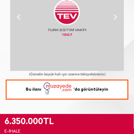
Previous
Next
(Görselin büyük hali için üzerine tıklayabilirsiniz.)
Bu ilanı
'da görüntüleyin
6.350.000TL
E-İHALE