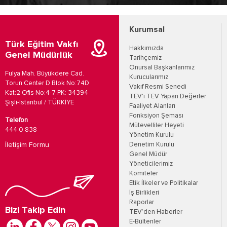
Kurumsal
Türk Eğitim Vakfı
Hakkımızda
Genel Müdürlük
Tarihçemiz
Onursal Başkanlarımız
Fulya Mah. Büyükdere Cad.
Kurucularımız
Torun Center D Blok No:74D
Vakıf Resmi Senedi
Kat:2 Ofis No:4-7 PK: 34394
TEV'i TEV Yapan Değerler
Şişli-İstanbul / TÜRKİYE
Faaliyet Alanları
Fonksiyon Şeması
Telefon
Mütevelliler Heyeti
444 0 838
Yönetim Kurulu
İletişim Formu
Denetim Kurulu
Genel Müdür
Yöneticilerimiz
Komiteler
Etik İlkeler ve Politikalar
İş Birlikleri
Raporlar
Bizi Takip Edin
TEV’den Haberler
E-Bültenler