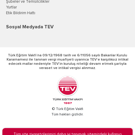
Şubeler ve Temsilcilikler
Yurtlar
Etik Bildirim Hattı
Sosyal Medyada TEV
Türk Eğitim Vakfı’na 09/12/1968 tarih ve 6/11056 sayılı Bakanlar Kurulu
Kararnamesi ile tanınan vergi muafiyeti uyarınca TEV’e karşılıksız intikal
edecek mallar nedeniyle TEV’in kuruluş niteliği devam etmek şartıyla
veraset ve intikal vergisi alınmaz.
© Türk Eğitim Vakfı
Tüm hakları gizlidir.
BİZİ ARAYIN
Tüm site ziyaretçilerimizi daha iyi tanımak, sitemizdeki kullanıcı