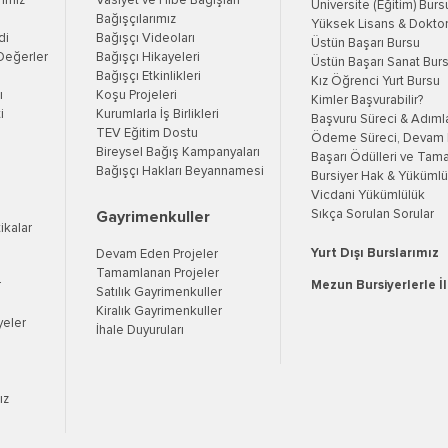
rımız
Vasiyet ve Hibe Bağışları
Üniversite (Eğitim) Burs
Bağışçılarımız
Yüksek Lisans & Doktor
di
Bağışçı Videoları
Üstün Başarı Bursu
Değerler
Bağışçı Hikayeleri
Üstün Başarı Sanat Bur
Bağışçı Etkinlikleri
Kız Öğrenci Yurt Bursu
ı
Koşu Projeleri
Kimler Başvurabilir?
i
Kurumlarla İş Birlikleri
Başvuru Süreci & Adıml
TEV Eğitim Dostu
Ödeme Süreci, Devam K
Bireysel Bağış Kampanyaları
Başarı Ödülleri ve Tama
Bağışçı Hakları Beyannamesi
Bursiyer Hak & Yükümlül
Vicdani Yükümlülük
Sıkça Sorulan Sorular
Gayrimenkuller
tikalar
Yurt Dışı Burslarımız
Devam Eden Projeler
Tamamlanan Projeler
r
Mezun Bursiyerlerle İ
Satılık Gayrimenkuller
Kiralık Gayrimenkuller
yeler
İhale Duyuruları
ız