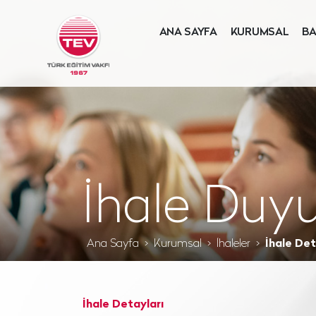
ANA SAYFA
KURUMSAL
BA
İhale Duyu
Ana Sayfa
Kurumsal
İhaleler
İhale Det
İhale Detayları