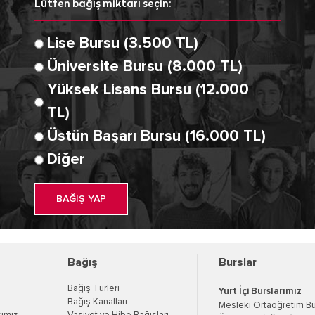
Lütfen bağış miktarı seçin:
Lise Bursu (3.500 TL)
Üniversite Bursu (8.000 TL)
Yüksek Lisans Bursu (12.000
TL)
Üstün Başarı Bursu (16.000 TL)
Diğer
BAĞIŞ YAP
Bağış
Burslar
Bağış Türleri
Yurt İçi Burslarımız
Bağış Kanalları
Mesleki Ortaöğretim B