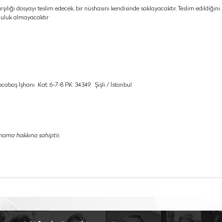
rşılığı dosyayı teslim edecek, bir nüshasını kendisinde saklayacaktır. Teslim edildiğini
luluk almayacaktır
abaş İşhanı Kat: 6-7-8 PK: 34349 Şişli / İstanbul
mama hakkına sahiptir.