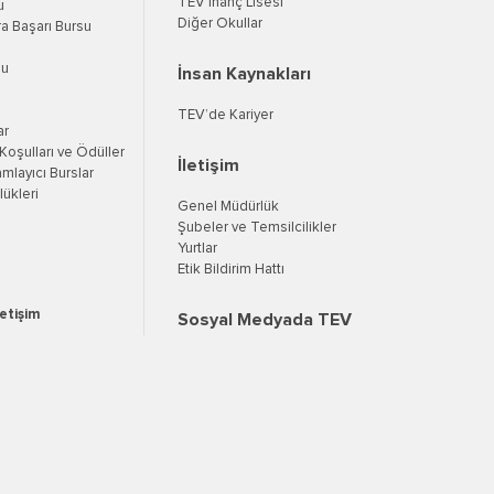
TEV İnanç Lisesi
u
Diğer Okullar
a Başarı Bursu
su
İnsan Kaynakları
TEV’de Kariyer
ar
oşulları ve Ödüller
İletişim
mlayıcı Burslar
ükleri
Genel Müdürlük
Şubeler ve Temsilcilikler
Yurtlar
Etik Bildirim Hattı
letişim
Sosyal Medyada TEV