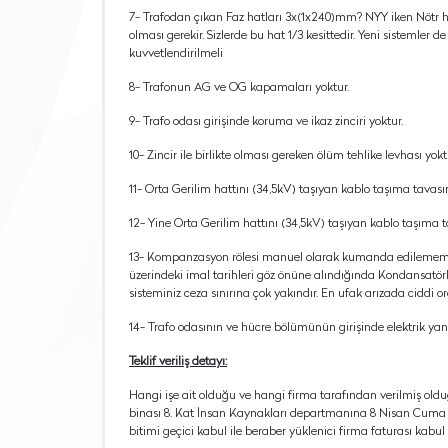
7- Trafodan çıkan Faz hatları 3x(1x240)mm? NYY iken Nötr hat
olması gerekir. Sizlerde bu hat 1/3 kesittedir. Yeni sistemler de 
kuvvetlendirilmeli
8- Trafonun AG ve OG kapamaları yoktur.
9- Trafo odası girişinde koruma ve ikaz zinciri yoktur.
10- Zincir ile birlikte olması gereken ölüm tehlike levhası yokt
11- Orta Gerilim hattını (34,5kV) taşıyan kablo taşıma tavasın
12- Yine Orta Gerilim hattını (34,5kV) taşıyan kablo taşıma ta
13- Kompanzasyon rölesi manuel olarak kumanda edilememek
üzerindeki imal tarihleri göz önüne alındığında Kondansatörl
sisteminiz ceza sınırına çok yakındır. En ufak arızada ciddi o
14- Trafo odasının ve hücre bölümünün girişinde elektrik yan
Teklif veriliş detayı:
Hangi işe ait olduğu ve hangi firma tarafından verilmiş olduğu
binası 8. Kat İnsan Kaynakları departmanına 8 Nisan Cuma g
bitimi geçici kabul ile beraber yüklenici firma faturası kabul 