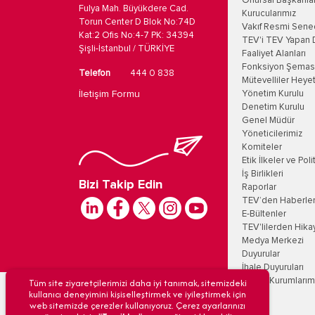
Onursal Başkanla
Fulya Mah. Büyükdere Cad.
Kurucularımız
Torun Center D Blok No:74D
Vakıf Resmi Sene
Kat:2 Ofis No:4-7 PK: 34394
TEV'i TEV Yapan 
Şişli-İstanbul / TÜRKİYE
Faaliyet Alanları
Fonksiyon Şemas
Telefon
444 0 838
Mütevelliler Heyet
İletişim Formu
Yönetim Kurulu
Denetim Kurulu
Genel Müdür
Yöneticilerimiz
Komiteler
Etik İlkeler ve Poli
İş Birlikleri
Bizi Takip Edin
Raporlar
TEV’den Haberle
E-Bültenler
TEV'lilerden Hika
Medya Merkezi
Duyurular
İhale Duyuruları
Tüm site ziyaretçilerimizi daha iyi tanımak, sitemizdeki
Eğitim Kurumlarım
kullanıcı deneyimini kişiselleştirmek ve iyileştirmek için
web sitemizde çerezler kullanıyoruz. Çerez ayarlarınızı