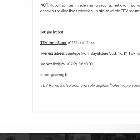
NOT
: Kapalı zarf teslim eden firma yetkilisi, mutlaka imza ka
ancak bu şekilde ibraz edecek olup aksi takdirde TEV sorum
İletişim İrtibat
TEV İzmir Şube:
(0232) 441 21 44
Merkez adresi:
Esentepe Mah. Büyükdere Cad. No: 111 TEV Koc
Merkez iletişim
: (0212) 318 68 00
insaat@tev.org.tr
TEV Kamu İhale Kanununa tabi değildir. İhaleyi yapıp yap