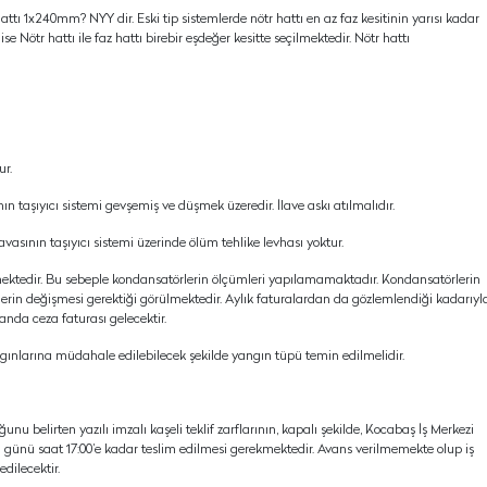
tı 1x240mm? NYY dir. Eski tip sistemlerde nötr hattı en az faz kesitinin yarısı kadar
ise Nötr hattı ile faz hattı birebir eşdeğer kesitte seçilmektedir. Nötr hattı
ur.
ın taşıyıcı sistemi gevşemiş ve düşmek üzeredir. İlave askı atılmalıdır.
vasının taşıyıcı sistemi üzerinde ölüm tehlike levhası yoktur.
tedir. Bu sebeple kondansatörlerin ölçümleri yapılamamaktadır. Kondansatörlerin
erin değişmesi gerektiği görülmektedir. Aylık faturalardan da gözlemlendiği kadarıyl
randa ceza faturası gelecektir.
gınlarına müdahale edilebilecek şekilde yangın tüpü temin edilmelidir.
nu belirten yazılı imzalı kaşeli teklif zarflarının, kapalı şekilde, Kocabaş İş Merkezi
ünü saat 17:00’e kadar teslim edilmesi gerekmektedir. Avans verilmemekte olup iş
edilecektir.