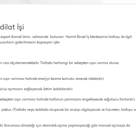
ilat İşi
pasaport Konak İzmir, adresinde bulunan Hamit Birsel İş Merkezimiz trafosu ile ilgili
usurların giderilmesini kapsayan işler
un isisi ölçülememektedir. Trafoda herhangi bir sebepten aşırı ısınma olursa
n aşırı ısınması halinde enerjiyi kesme komutu verecek rölelerdir.)
siciyi açmasını sağlayacak iletim kablolarıdır)
sebepten aşırı ısınması halinde trafonun yanmasını engelleyecek soğutucu fanlardır.)
tur. (Trafoda veya kabloda oluşacak bir arızayı algılayacak ve hücreleri, trafoyu v
edir. Koruması olmadığı için otomatik açma yapmayacağı gibi manuel açmaya da