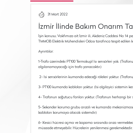
31 Mart 2022
İzmir İlinde Bakım Onarım Tad
İşin konusu; Vakfımıza ait İzmir ili, Akdeniz Caddesi No: 14 
TMMOB Elektrik Mühendisleri Odası tarafınca tespit edilen k
Ayrıntılar:
1-Trafo üzerindeki PT100 Termokupl Isı sensörleri yok. (Trafon
algılanamayacağı için trafo yanacaktır.)
2- Isi sensörlerinin kumanda edeceği röleleri yoktur. (Trafonu
3- PT100 kumanda kabloları yoktur. (Isi algilayici sistemin ke
4- Trafonun soğutucu fanları yoktur. (Trafonun herhangi bir 
5- Sekonder koruma grubu arızalı ve kumanda mekanizması yok
kabloları korumaya alacak sistemdir)
6- Kesici hücresi açma ve kapama sırasında arıza vermekt
müsaade etmeyebilir. Hücrelerin yenilenmesi gerekmektedir.