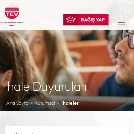
İhale Duyuruları
Ana Sayfa
Kurumsal
İhaleler