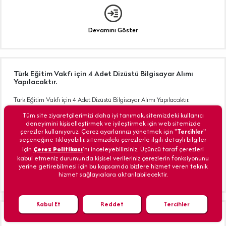
Devamını Göster
Türk Eğitim Vakfı için 4 Adet Dizüstü Bilgisayar Alımı
Yapılacaktır.
Türk Eğitim Vakfı için 4 Adet Dizüstü Bilgisayar Alımı Yapılacaktır.
Tüm site ziyaretçilerimizi daha iyi tanımak, sitemizdeki kullanıcı
BİLGİ İŞLEM
22 Ağustos 2022
deneyimini kişiselleştirmek ve iyileştirmek için web sitemizde
çerezler kullanıyoruz. Çerez ayarlarınızı yönetmek için "
Tercihler
"
seçeneğine tıklayabilir, sitemizdeki çerezlerle ilgili detaylı bilgiler
için
Çerez Politikası
'nı inceleyebilirsiniz. Üçüncü taraf çerezleri
kabul etmeniz durumunda kişisel verileriniz çerezlerin fonksiyonunu
yerine getirebilmesi için bu kapsamda bizlere hizmet veren teknik
hizmet sağlayıcılara aktarılabilecektir.
Devamını Göster
Kabul Et
Reddet
Tercihler
Türk Eğitim Vakfı Kocaeli Yangın Tüpü Alım İhalesi